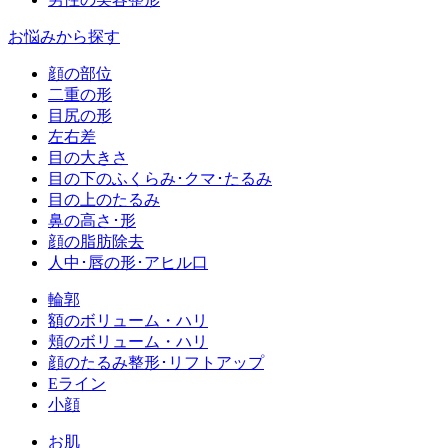
お悩みから探す
顔の部位
二重の形
目尻の形
左右差
目の大きさ
目の下のふくらみ･クマ･たるみ
目の上のたるみ
鼻の高さ･形
顔の脂肪除去
人中･唇の形･アヒル口
輪郭
額のボリューム・ハリ
頬のボリューム・ハリ
顔のたるみ整形･リフトアップ
Eライン
小顔
お肌