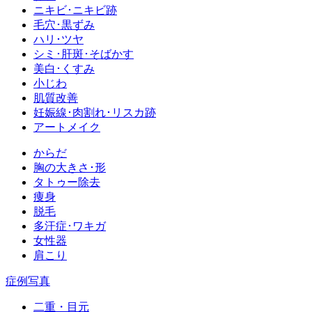
ニキビ･ニキビ跡
毛穴･黒ずみ
ハリ･ツヤ
シミ･肝斑･そばかす
美白･くすみ
小じわ
肌質改善
妊娠線･肉割れ･リスカ跡
アートメイク
からだ
胸の大きさ･形
タトゥー除去
痩身
脱毛
多汗症･ワキガ
女性器
肩こり
症例写真
二重・目元