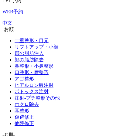
TEL予約
WEB予約
中文
-お顔-
二重整形・目元
リフトアップ・小顔
顔の脂肪注入
顔の脂肪除去
鼻整形・小鼻整形
口整形・唇整形
アゴ整形
ヒアルロン酸注射
ボトックス注射
注射-プチ整形その他
ホクロ除去
耳整形
傷跡修正
他院修正
-お肌-