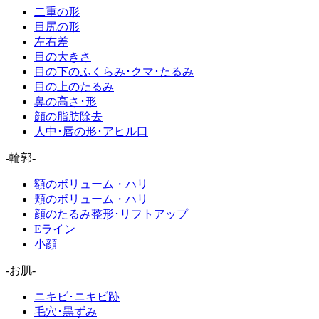
二重の形
目尻の形
左右差
目の大きさ
目の下のふくらみ･クマ･たるみ
目の上のたるみ
鼻の高さ･形
顔の脂肪除去
人中･唇の形･アヒル口
-輪郭-
額のボリューム・ハリ
頬のボリューム・ハリ
顔のたるみ整形･リフトアップ
Eライン
小顔
-お肌-
ニキビ･ニキビ跡
毛穴･黒ずみ