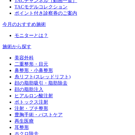
TACチャンネル（動画一覧）
TACモデルコレクション
ポイント付き診察券のご案内
今月のおすすめ施術
モニターとは？
施術から探す
美容外科
二重整形・目元
鼻整形・小鼻整形
糸リフト(スレッドリフト)
顔の脂肪吸引・脂肪除去
顔の脂肪注入
ヒアルロン酸注射
ボトックス注射
注射・プチ整形
豊胸手術・バストケア
再生医療
耳整形
ホクロ除去