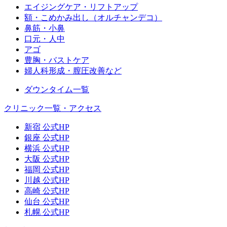
エイジングケア・リフトアップ
額・こめかみ出し（オルチャンデコ）
鼻筋・小鼻
口元・人中
アゴ
豊胸・バストケア
婦人科形成・膣圧改善など
ダウンタイム一覧
クリニック一覧・アクセス
新宿 公式HP
銀座 公式HP
横浜 公式HP
大阪 公式HP
福岡 公式HP
川越 公式HP
高崎 公式HP
仙台 公式HP
札幌 公式HP