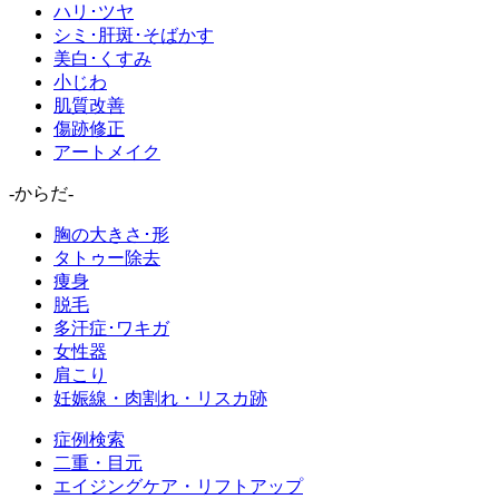
ハリ･ツヤ
シミ･肝斑･そばかす
美白･くすみ
小じわ
肌質改善
傷跡修正
アートメイク
-からだ-
胸の大きさ･形
タトゥー除去
痩身
脱毛
多汗症･ワキガ
女性器
肩こり
妊娠線・肉割れ・リスカ跡
症例検索
二重・目元
エイジングケア・リフトアップ