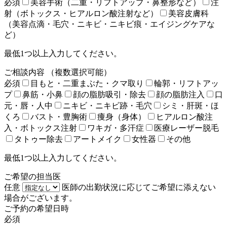
必須
美容手術（二重・リフトアップ・鼻整形など）
注
射（ボトックス・ヒアルロン酸注射など）
美容皮膚科
（美容点滴・毛穴・ニキビ・ニキビ痕・エイジングケアな
ど）
最低1つ以上入力してください。
ご相談内容
（複数選択可能）
必須
目もと・二重まぶた・クマ取り
輪郭・リフトアッ
プ
鼻筋・小鼻
顔の脂肪吸引・除去
顔の脂肪注入
口
元・唇・人中
ニキビ・ニキビ跡・毛穴
シミ・肝斑・ほ
くろ
バスト・豊胸術
痩身（身体）
ヒアルロン酸注
入・ボトックス注射
ワキガ・多汗症
医療レーザー脱毛
タトゥー除去
アートメイク
女性器
その他
最低1つ以上入力してください。
ご希望の担当医
任意
医師の出勤状況に応じてご希望に添えない
場合がございます。
ご予約の希望日時
必須