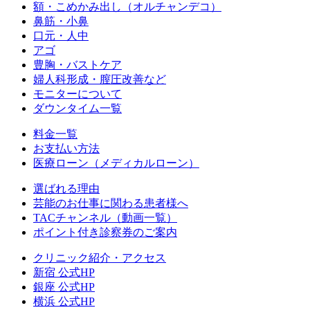
額・こめかみ出し（オルチャンデコ）
鼻筋・小鼻
口元・人中
アゴ
豊胸・バストケア
婦人科形成・膣圧改善など
モニターについて
ダウンタイム一覧
料金一覧
お支払い方法
医療ローン（メディカルローン）
選ばれる理由
芸能のお仕事に関わる患者様へ
TACチャンネル（動画一覧）
ポイント付き診察券のご案内
クリニック紹介・アクセス
新宿 公式HP
銀座 公式HP
横浜 公式HP