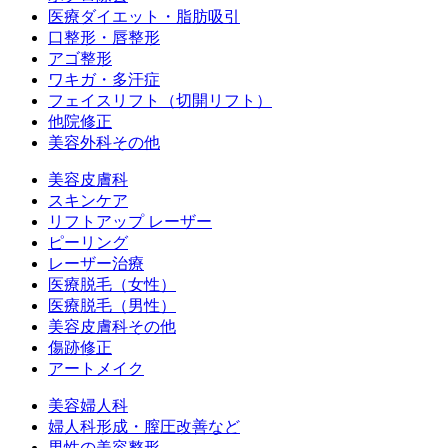
医療ダイエット・脂肪吸引
口整形・唇整形
アゴ整形
ワキガ・多汗症
フェイスリフト（切開リフト）
他院修正
美容外科その他
美容皮膚科
スキンケア
リフトアップ レーザー
ピーリング
レーザー治療
医療脱毛（女性）
医療脱毛（男性）
美容皮膚科その他
傷跡修正
アートメイク
美容婦人科
婦人科形成・膣圧改善など
男性の美容整形