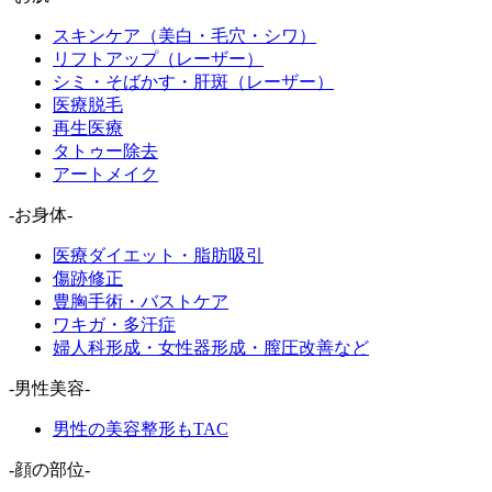
スキンケア（美白・毛穴・シワ）
リフトアップ（レーザー）
シミ・そばかす・肝斑（レーザー）
医療脱毛
再生医療
タトゥー除去
アートメイク
-お身体-
医療ダイエット・脂肪吸引
傷跡修正
豊胸手術・バストケア
ワキガ・多汗症
婦人科形成・女性器形成・膣圧改善など
-男性美容-
男性の美容整形もTAC
-顔の部位-