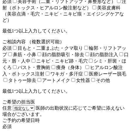
必須
美容手術（二重・リフトアップ・鼻整形など）
注
射（ボトックス・ヒアルロン酸注射など）
美容皮膚科
（美容点滴・毛穴・ニキビ・ニキビ痕・エイジングケアな
ど）
最低1つ以上入力してください。
ご相談内容
（複数選択可能）
必須
目もと・二重まぶた・クマ取り
輪郭・リフトアッ
プ
鼻筋・小鼻
顔の脂肪吸引・除去
顔の脂肪注入
口
元・唇・人中
ニキビ・ニキビ跡・毛穴
シミ・肝斑・ほ
くろ
バスト・豊胸術
痩身（身体）
ヒアルロン酸注
入・ボトックス注射
ワキガ・多汗症
医療レーザー脱毛
タトゥー除去
アートメイク
女性器
その他
最低1つ以上入力してください。
ご希望の担当医
任意
医師の出勤状況に応じてご希望に添えない
場合がございます。
ご予約の希望日時
必須