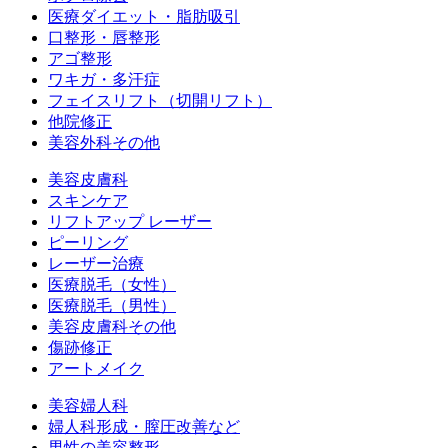
医療ダイエット・脂肪吸引
口整形・唇整形
アゴ整形
ワキガ・多汗症
フェイスリフト（切開リフト）
他院修正
美容外科その他
美容皮膚科
スキンケア
リフトアップ レーザー
ピーリング
レーザー治療
医療脱毛（女性）
医療脱毛（男性）
美容皮膚科その他
傷跡修正
アートメイク
美容婦人科
婦人科形成・膣圧改善など
男性の美容整形