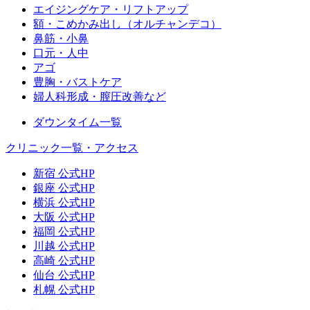
エイジングケア・リフトアップ
額・こめかみ出し（オルチャンデコ）
鼻筋・小鼻
口元・人中
アゴ
豊胸・バストケア
婦人科形成・膣圧改善など
ダウンタイム一覧
クリニック一覧・アクセス
新宿 公式HP
銀座 公式HP
横浜 公式HP
大阪 公式HP
福岡 公式HP
川越 公式HP
高崎 公式HP
仙台 公式HP
札幌 公式HP