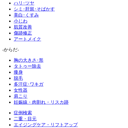
ハリ･ツヤ
シミ･肝斑･そばかす
美白･くすみ
小じわ
肌質改善
傷跡修正
アートメイク
-からだ-
胸の大きさ･形
タトゥー除去
痩身
脱毛
多汗症･ワキガ
女性器
肩こり
妊娠線・肉割れ・リスカ跡
症例検索
二重・目元
エイジングケア・リフトアップ