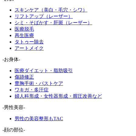
スキンケア（美白・毛穴・シワ）
リフトアップ（レーザー）
シミ・そばかす・肝斑（レーザー）
医療脱毛
再生医療
タトゥー除去
アートメイク
-お身体-
医療ダイエット・脂肪吸引
傷跡修正
豊胸手術・バストケア
ワキガ・多汗症
婦人科形成・女性器形成・膣圧改善など
-男性美容-
男性の美容整形もTAC
-顔の部位-