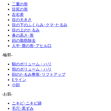
二重の形
目尻の形
左右差
目の大きさ
目の下のふくらみ･クマ･たるみ
目の上のたるみ
鼻の高さ･形
顔の脂肪除去
人中･唇の形･アヒル口
-輪郭-
額のボリューム・ハリ
頬のボリューム・ハリ
顔のたるみ整形･リフトアップ
Eライン
小顔
-お肌-
ニキビ･ニキビ跡
毛穴･黒ずみ