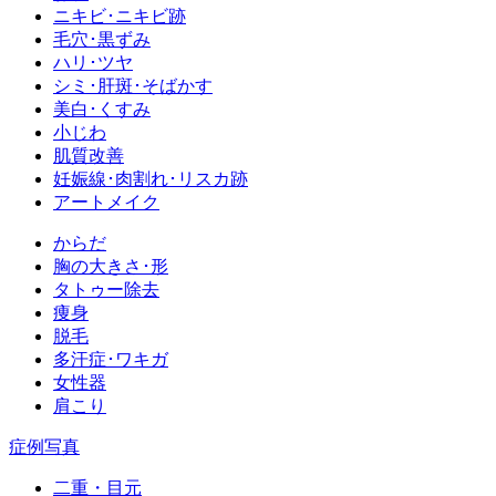
ニキビ･ニキビ跡
毛穴･黒ずみ
ハリ･ツヤ
シミ･肝斑･そばかす
美白･くすみ
小じわ
肌質改善
妊娠線･肉割れ･リスカ跡
アートメイク
からだ
胸の大きさ･形
タトゥー除去
痩身
脱毛
多汗症･ワキガ
女性器
肩こり
症例写真
二重・目元