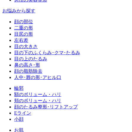
お悩みから探す
顔の部位
二重の形
目尻の形
左右差
目の大きさ
目の下のふくらみ･クマ･たるみ
目の上のたるみ
鼻の高さ･形
顔の脂肪除去
人中･唇の形･アヒル口
輪郭
額のボリューム・ハリ
頬のボリューム・ハリ
顔のたるみ整形･リフトアップ
Eライン
小顔
お肌