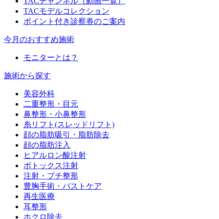
TACチャンネル（動画一覧）
TACモデルコレクション
ポイント付き診察券のご案内
今月のおすすめ施術
モニターとは？
施術から探す
美容外科
二重整形・目元
鼻整形・小鼻整形
糸リフト(スレッドリフト)
顔の脂肪吸引・脂肪除去
顔の脂肪注入
ヒアルロン酸注射
ボトックス注射
注射・プチ整形
豊胸手術・バストケア
再生医療
耳整形
ホクロ除去