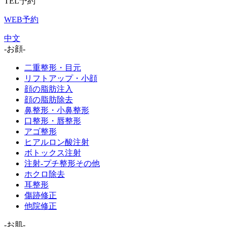
TEL予約
WEB予約
中文
-お顔-
二重整形・目元
リフトアップ・小顔
顔の脂肪注入
顔の脂肪除去
鼻整形・小鼻整形
口整形・唇整形
アゴ整形
ヒアルロン酸注射
ボトックス注射
注射-プチ整形その他
ホクロ除去
耳整形
傷跡修正
他院修正
-お肌-