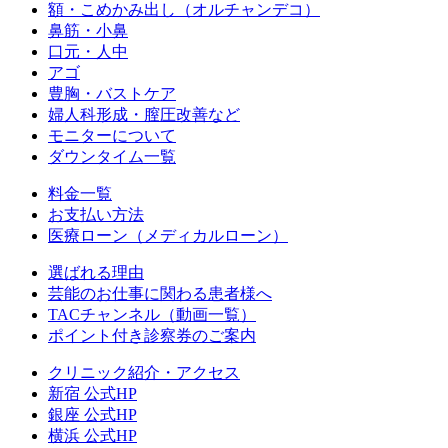
額・こめかみ出し（オルチャンデコ）
鼻筋・小鼻
口元・人中
アゴ
豊胸・バストケア
婦人科形成・膣圧改善など
モニターについて
ダウンタイム一覧
料金一覧
お支払い方法
医療ローン（メディカルローン）
選ばれる理由
芸能のお仕事に関わる患者様へ
TACチャンネル（動画一覧）
ポイント付き診察券のご案内
クリニック紹介・アクセス
新宿 公式HP
銀座 公式HP
横浜 公式HP