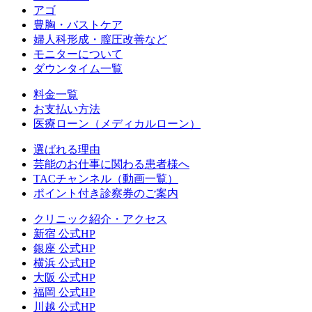
アゴ
豊胸・バストケア
婦人科形成・膣圧改善など
モニターについて
ダウンタイム一覧
料金一覧
お支払い方法
医療ローン（メディカルローン）
選ばれる理由
芸能のお仕事に関わる患者様へ
TACチャンネル（動画一覧）
ポイント付き診察券のご案内
クリニック紹介・アクセス
新宿 公式HP
銀座 公式HP
横浜 公式HP
大阪 公式HP
福岡 公式HP
川越 公式HP