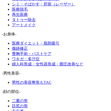
シミ・そばかす・肝斑（レーザー）
医療脱毛
再生医療
タトゥー除去
アートメイク
-お身体-
医療ダイエット・脂肪吸引
傷跡修正
豊胸手術・バストケア
ワキガ・多汗症
婦人科形成・女性器形成・膣圧改善など
-男性美容-
男性の美容整形もTAC
-顔の部位-
二重の形
目尻の形