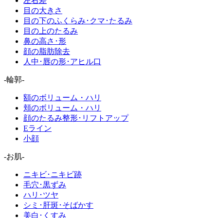
左右差
目の大きさ
目の下のふくらみ･クマ･たるみ
目の上のたるみ
鼻の高さ･形
顔の脂肪除去
人中･唇の形･アヒル口
-輪郭-
額のボリューム・ハリ
頬のボリューム・ハリ
顔のたるみ整形･リフトアップ
Eライン
小顔
-お肌-
ニキビ･ニキビ跡
毛穴･黒ずみ
ハリ･ツヤ
シミ･肝斑･そばかす
美白･くすみ