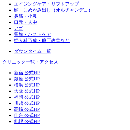
エイジングケア・リフトアップ
額・こめかみ出し（オルチャンデコ）
鼻筋・小鼻
口元・人中
アゴ
豊胸・バストケア
婦人科形成・膣圧改善など
ダウンタイム一覧
クリニック一覧・アクセス
新宿 公式HP
銀座 公式HP
横浜 公式HP
大阪 公式HP
福岡 公式HP
川越 公式HP
高崎 公式HP
仙台 公式HP
札幌 公式HP