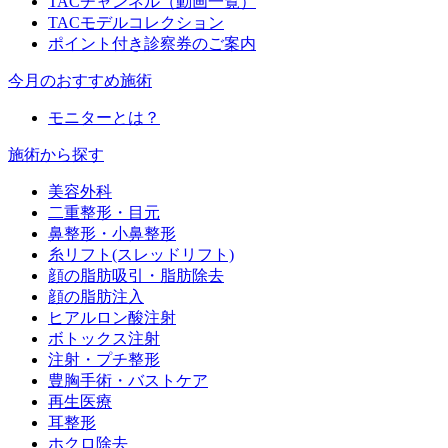
TACチャンネル（動画一覧）
TACモデルコレクション
ポイント付き診察券のご案内
今月のおすすめ施術
モニターとは？
施術から探す
美容外科
二重整形・目元
鼻整形・小鼻整形
糸リフト(スレッドリフト)
顔の脂肪吸引・脂肪除去
顔の脂肪注入
ヒアルロン酸注射
ボトックス注射
注射・プチ整形
豊胸手術・バストケア
再生医療
耳整形
ホクロ除去