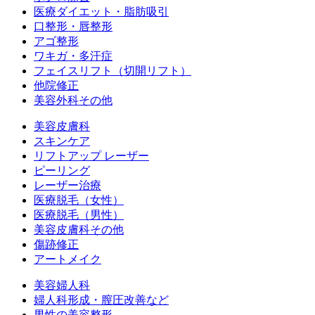
医療ダイエット・脂肪吸引
口整形・唇整形
アゴ整形
ワキガ・多汗症
フェイスリフト（切開リフト）
他院修正
美容外科その他
美容皮膚科
スキンケア
リフトアップ レーザー
ピーリング
レーザー治療
医療脱毛（女性）
医療脱毛（男性）
美容皮膚科その他
傷跡修正
アートメイク
美容婦人科
婦人科形成・膣圧改善など
男性の美容整形