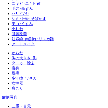
ニキビ･ニキビ跡
毛穴･黒ずみ
ハリ･ツヤ
シミ･肝斑･そばかす
美白･くすみ
小じわ
肌質改善
妊娠線･肉割れ･リスカ跡
アートメイク
からだ
胸の大きさ･形
タトゥー除去
痩身
脱毛
多汗症･ワキガ
女性器
肩こり
症例写真
二重・目元