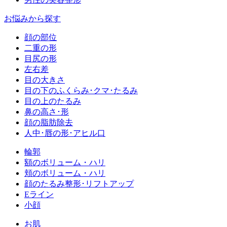
お悩みから探す
顔の部位
二重の形
目尻の形
左右差
目の大きさ
目の下のふくらみ･クマ･たるみ
目の上のたるみ
鼻の高さ･形
顔の脂肪除去
人中･唇の形･アヒル口
輪郭
額のボリューム・ハリ
頬のボリューム・ハリ
顔のたるみ整形･リフトアップ
Eライン
小顔
お肌