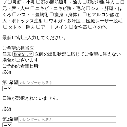
プ
鼻筋・小鼻
顔の脂肪吸引・除去
顔の脂肪注入
口
元・唇・人中
ニキビ・ニキビ跡・毛穴
シミ・肝斑・ほ
くろ
バスト・豊胸術
痩身（身体）
ヒアルロン酸注
入・ボトックス注射
ワキガ・多汗症
医療レーザー脱毛
タトゥー除去
アートメイク
女性器
その他
最低1つ以上入力してください。
ご希望の担当医
任意
医師の出勤状況に応じてご希望に添えない
場合がございます。
ご予約の希望日時
必須
第1希望
日時が選択されていません。
必須
第2希望