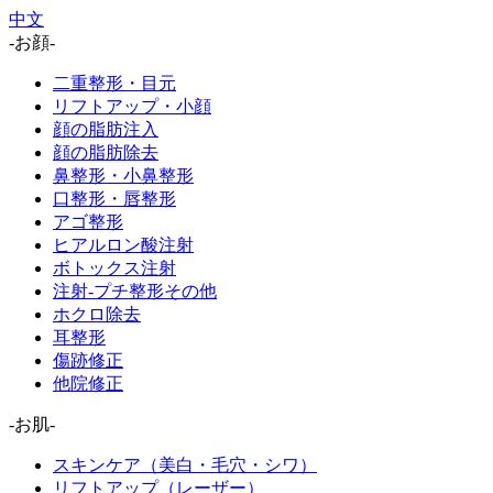
中文
-お顔-
二重整形・目元
リフトアップ・小顔
顔の脂肪注入
顔の脂肪除去
鼻整形・小鼻整形
口整形・唇整形
アゴ整形
ヒアルロン酸注射
ボトックス注射
注射-プチ整形その他
ホクロ除去
耳整形
傷跡修正
他院修正
-お肌-
スキンケア（美白・毛穴・シワ）
リフトアップ（レーザー）