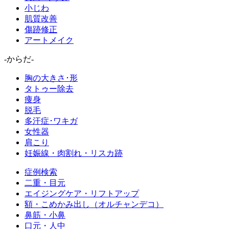
小じわ
肌質改善
傷跡修正
アートメイク
-からだ-
胸の大きさ･形
タトゥー除去
痩身
脱毛
多汗症･ワキガ
女性器
肩こり
妊娠線・肉割れ・リスカ跡
症例検索
二重・目元
エイジングケア・リフトアップ
額・こめかみ出し（オルチャンデコ）
鼻筋・小鼻
口元・人中