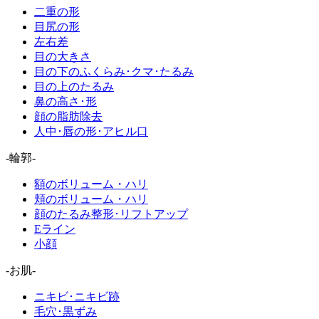
二重の形
目尻の形
左右差
目の大きさ
目の下のふくらみ･クマ･たるみ
目の上のたるみ
鼻の高さ･形
顔の脂肪除去
人中･唇の形･アヒル口
-輪郭-
額のボリューム・ハリ
頬のボリューム・ハリ
顔のたるみ整形･リフトアップ
Eライン
小顔
-お肌-
ニキビ･ニキビ跡
毛穴･黒ずみ