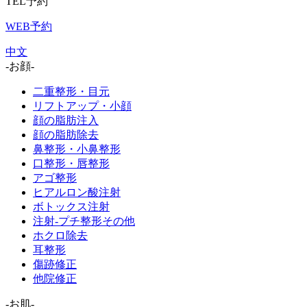
TEL予約
WEB予約
中文
-お顔-
二重整形・目元
リフトアップ・小顔
顔の脂肪注入
顔の脂肪除去
鼻整形・小鼻整形
口整形・唇整形
アゴ整形
ヒアルロン酸注射
ボトックス注射
注射-プチ整形その他
ホクロ除去
耳整形
傷跡修正
他院修正
-お肌-