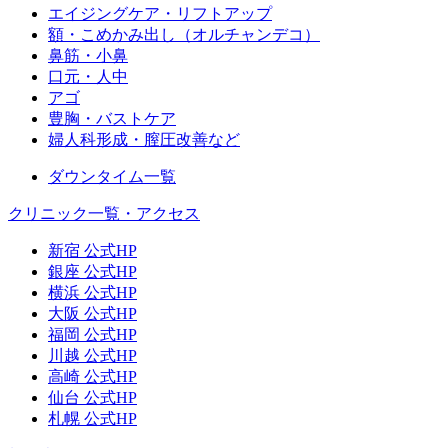
エイジングケア・リフトアップ
額・こめかみ出し（オルチャンデコ）
鼻筋・小鼻
口元・人中
アゴ
豊胸・バストケア
婦人科形成・膣圧改善など
ダウンタイム一覧
クリニック一覧・アクセス
新宿 公式HP
銀座 公式HP
横浜 公式HP
大阪 公式HP
福岡 公式HP
川越 公式HP
高崎 公式HP
仙台 公式HP
札幌 公式HP