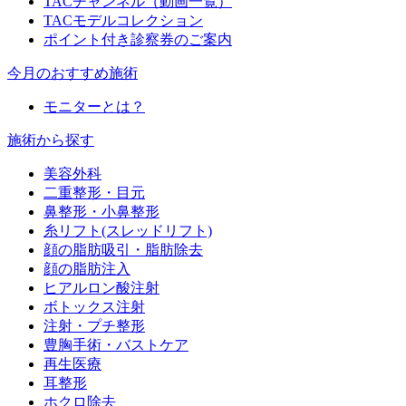
TACチャンネル（動画一覧）
TACモデルコレクション
ポイント付き診察券のご案内
今月のおすすめ施術
モニターとは？
施術から探す
美容外科
二重整形・目元
鼻整形・小鼻整形
糸リフト(スレッドリフト)
顔の脂肪吸引・脂肪除去
顔の脂肪注入
ヒアルロン酸注射
ボトックス注射
注射・プチ整形
豊胸手術・バストケア
再生医療
耳整形
ホクロ除去