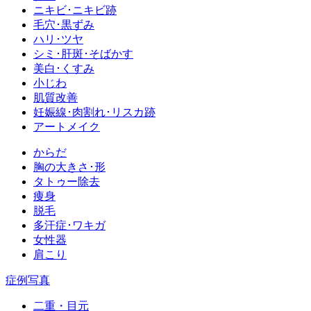
ニキビ･ニキビ跡
毛穴･黒ずみ
ハリ･ツヤ
シミ･肝斑･そばかす
美白･くすみ
小じわ
肌質改善
妊娠線･肉割れ･リスカ跡
アートメイク
からだ
胸の大きさ･形
タトゥー除去
痩身
脱毛
多汗症･ワキガ
女性器
肩こり
症例写真
二重・目元