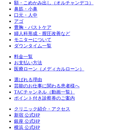
額・こめかみ出し（オルチャンデコ）
鼻筋・小鼻
口元・人中
アゴ
豊胸・バストケア
婦人科形成・膣圧改善など
モニターについて
ダウンタイム一覧
料金一覧
お支払い方法
医療ローン（メディカルローン）
選ばれる理由
芸能のお仕事に関わる患者様へ
TACチャンネル（動画一覧）
ポイント付き診察券のご案内
クリニック紹介・アクセス
新宿 公式HP
銀座 公式HP
横浜 公式HP