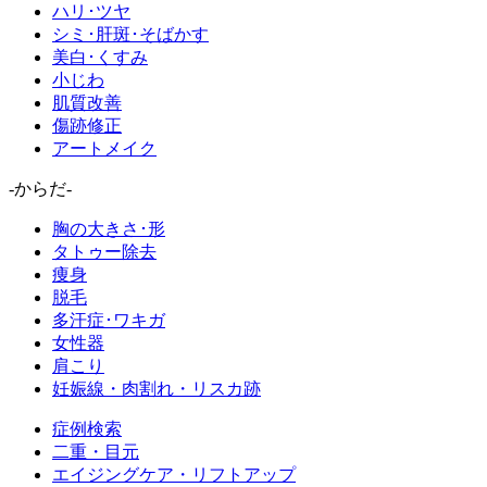
ハリ･ツヤ
シミ･肝斑･そばかす
美白･くすみ
小じわ
肌質改善
傷跡修正
アートメイク
-からだ-
胸の大きさ･形
タトゥー除去
痩身
脱毛
多汗症･ワキガ
女性器
肩こり
妊娠線・肉割れ・リスカ跡
症例検索
二重・目元
エイジングケア・リフトアップ