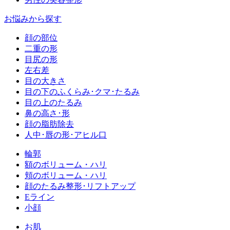
お悩みから探す
顔の部位
二重の形
目尻の形
左右差
目の大きさ
目の下のふくらみ･クマ･たるみ
目の上のたるみ
鼻の高さ･形
顔の脂肪除去
人中･唇の形･アヒル口
輪郭
額のボリューム・ハリ
頬のボリューム・ハリ
顔のたるみ整形･リフトアップ
Eライン
小顔
お肌