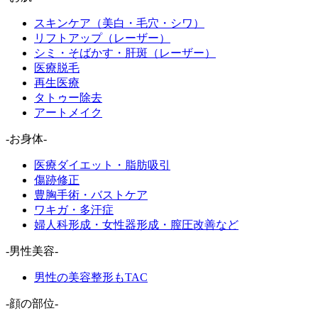
スキンケア（美白・毛穴・シワ）
リフトアップ（レーザー）
シミ・そばかす・肝斑（レーザー）
医療脱毛
再生医療
タトゥー除去
アートメイク
-お身体-
医療ダイエット・脂肪吸引
傷跡修正
豊胸手術・バストケア
ワキガ・多汗症
婦人科形成・女性器形成・膣圧改善など
-男性美容-
男性の美容整形もTAC
-顔の部位-