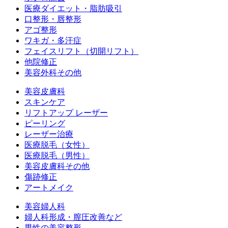
医療ダイエット・脂肪吸引
口整形・唇整形
アゴ整形
ワキガ・多汗症
フェイスリフト（切開リフト）
他院修正
美容外科その他
美容皮膚科
スキンケア
リフトアップ レーザー
ピーリング
レーザー治療
医療脱毛（女性）
医療脱毛（男性）
美容皮膚科その他
傷跡修正
アートメイク
美容婦人科
婦人科形成・膣圧改善など
男性の美容整形