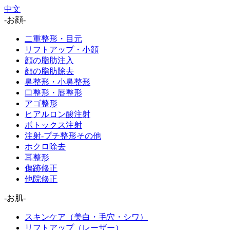
中文
-お顔-
二重整形・目元
リフトアップ・小顔
顔の脂肪注入
顔の脂肪除去
鼻整形・小鼻整形
口整形・唇整形
アゴ整形
ヒアルロン酸注射
ボトックス注射
注射-プチ整形その他
ホクロ除去
耳整形
傷跡修正
他院修正
-お肌-
スキンケア（美白・毛穴・シワ）
リフトアップ（レーザー）