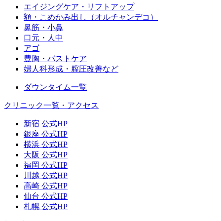
エイジングケア・リフトアップ
額・こめかみ出し（オルチャンデコ）
鼻筋・小鼻
口元・人中
アゴ
豊胸・バストケア
婦人科形成・膣圧改善など
ダウンタイム一覧
クリニック一覧・アクセス
新宿 公式HP
銀座 公式HP
横浜 公式HP
大阪 公式HP
福岡 公式HP
川越 公式HP
高崎 公式HP
仙台 公式HP
札幌 公式HP