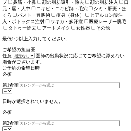
プ
鼻筋・小鼻
顔の脂肪吸引・除去
顔の脂肪注入
口
元・唇・人中
ニキビ・ニキビ跡・毛穴
シミ・肝斑・ほ
くろ
バスト・豊胸術
痩身（身体）
ヒアルロン酸注
入・ボトックス注射
ワキガ・多汗症
医療レーザー脱毛
タトゥー除去
アートメイク
女性器
その他
最低1つ以上入力してください。
ご希望の担当医
任意
医師の出勤状況に応じてご希望に添えない
場合がございます。
ご予約の希望日時
必須
第1希望
日時が選択されていません。
必須
第2希望