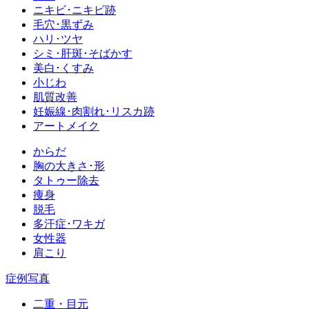
ニキビ･ニキビ跡
毛穴･黒ずみ
ハリ･ツヤ
シミ･肝斑･そばかす
美白･くすみ
小じわ
肌質改善
妊娠線･肉割れ･リスカ跡
アートメイク
からだ
胸の大きさ･形
タトゥー除去
痩身
脱毛
多汗症･ワキガ
女性器
肩こり
症例写真
二重・目元