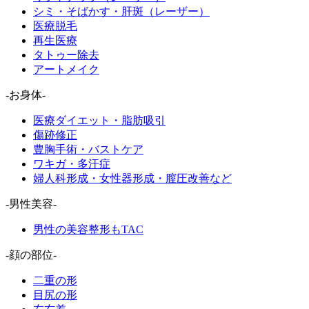
シミ・そばかす・肝斑（レーザー）
医療脱毛
再生医療
タトゥー除去
アートメイク
-お身体-
医療ダイエット・脂肪吸引
傷跡修正
豊胸手術・バストケア
ワキガ・多汗症
婦人科形成・女性器形成・膣圧改善など
-男性美容-
男性の美容整形もTAC
-顔の部位-
二重の形
目尻の形