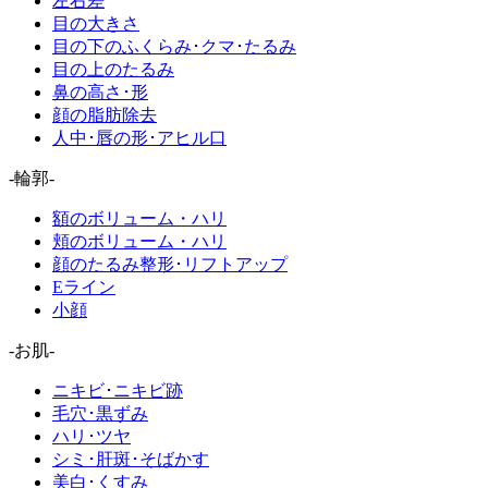
左右差
目の大きさ
目の下のふくらみ･クマ･たるみ
目の上のたるみ
鼻の高さ･形
顔の脂肪除去
人中･唇の形･アヒル口
-輪郭-
額のボリューム・ハリ
頬のボリューム・ハリ
顔のたるみ整形･リフトアップ
Eライン
小顔
-お肌-
ニキビ･ニキビ跡
毛穴･黒ずみ
ハリ･ツヤ
シミ･肝斑･そばかす
美白･くすみ