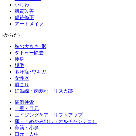
小じわ
肌質改善
傷跡修正
アートメイク
-からだ-
胸の大きさ･形
タトゥー除去
痩身
脱毛
多汗症･ワキガ
女性器
肩こり
妊娠線・肉割れ・リスカ跡
症例検索
二重・目元
エイジングケア・リフトアップ
額・こめかみ出し（オルチャンデコ）
鼻筋・小鼻
口元・人中