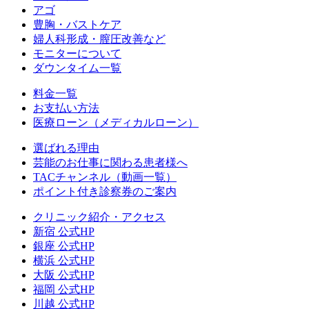
アゴ
豊胸・バストケア
婦人科形成・膣圧改善など
モニターについて
ダウンタイム一覧
料金一覧
お支払い方法
医療ローン（メディカルローン）
選ばれる理由
芸能のお仕事に関わる患者様へ
TACチャンネル（動画一覧）
ポイント付き診察券のご案内
クリニック紹介・アクセス
新宿 公式HP
銀座 公式HP
横浜 公式HP
大阪 公式HP
福岡 公式HP
川越 公式HP