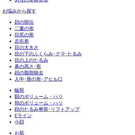
お悩みから探す
顔の部位
二重の形
目尻の形
左右差
目の大きさ
目の下のふくらみ･クマ･たるみ
目の上のたるみ
鼻の高さ･形
顔の脂肪除去
人中･唇の形･アヒル口
輪郭
額のボリューム・ハリ
頬のボリューム・ハリ
顔のたるみ整形･リフトアップ
Eライン
小顔
お肌