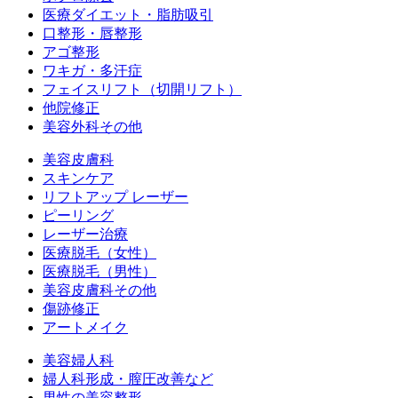
医療ダイエット・脂肪吸引
口整形・唇整形
アゴ整形
ワキガ・多汗症
フェイスリフト（切開リフト）
他院修正
美容外科その他
美容皮膚科
スキンケア
リフトアップ レーザー
ピーリング
レーザー治療
医療脱毛（女性）
医療脱毛（男性）
美容皮膚科その他
傷跡修正
アートメイク
美容婦人科
婦人科形成・膣圧改善など
男性の美容整形