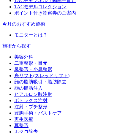
TACチャンネル（動画一覧）
TACモデルコレクション
ポイント付き診察券のご案内
今月のおすすめ施術
モニターとは？
施術から探す
美容外科
二重整形・目元
鼻整形・小鼻整形
糸リフト(スレッドリフト)
顔の脂肪吸引・脂肪除去
顔の脂肪注入
ヒアルロン酸注射
ボトックス注射
注射・プチ整形
豊胸手術・バストケア
再生医療
耳整形
ホクロ除去