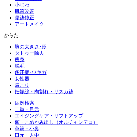
小じわ
肌質改善
傷跡修正
アートメイク
-からだ-
胸の大きさ･形
タトゥー除去
痩身
脱毛
多汗症･ワキガ
女性器
肩こり
妊娠線・肉割れ・リスカ跡
症例検索
二重・目元
エイジングケア・リフトアップ
額・こめかみ出し（オルチャンデコ）
鼻筋・小鼻
口元・人中