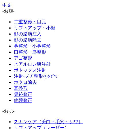
中文
-お顔-
二重整形・目元
リフトアップ・小顔
顔の脂肪注入
顔の脂肪除去
鼻整形・小鼻整形
口整形・唇整形
アゴ整形
ヒアルロン酸注射
ボトックス注射
注射-プチ整形その他
ホクロ除去
耳整形
傷跡修正
他院修正
-お肌-
スキンケア（美白・毛穴・シワ）
リフトアップ（レーザー）