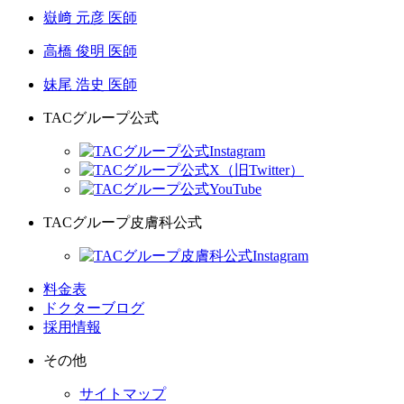
嶽﨑 元彦 医師
高橋 俊明 医師
妹尾 浩史 医師
TACグループ公式
TACグループ皮膚科公式
料金表
ドクターブログ
採用情報
その他
サイトマップ