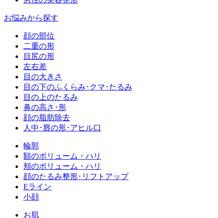
お悩みから探す
顔の部位
二重の形
目尻の形
左右差
目の大きさ
目の下のふくらみ･クマ･たるみ
目の上のたるみ
鼻の高さ･形
顔の脂肪除去
人中･唇の形･アヒル口
輪郭
額のボリューム・ハリ
頬のボリューム・ハリ
顔のたるみ整形･リフトアップ
Eライン
小顔
お肌