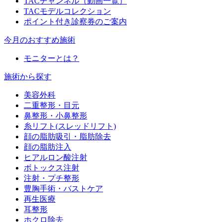
TACチャンネル（動画一覧）
TACモデルコレクション
ポイント付き診察券のご案内
今月のおすすめ施術
モニターとは？
施術から探す
美容外科
二重整形・目元
鼻整形・小鼻整形
糸リフト(スレッドリフト)
顔の脂肪吸引・脂肪除去
顔の脂肪注入
ヒアルロン酸注射
ボトックス注射
注射・プチ整形
豊胸手術・バストケア
再生医療
耳整形
ホクロ除去