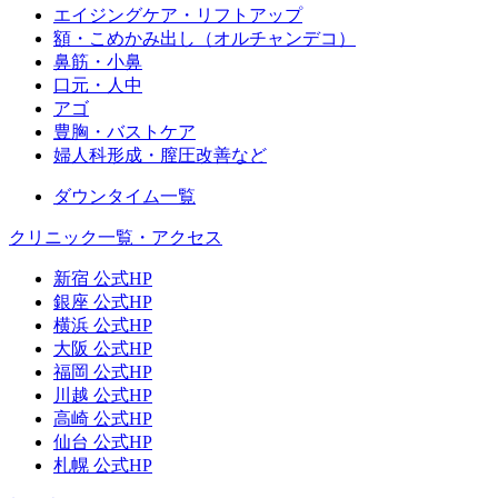
エイジングケア・リフトアップ
額・こめかみ出し（オルチャンデコ）
鼻筋・小鼻
口元・人中
アゴ
豊胸・バストケア
婦人科形成・膣圧改善など
ダウンタイム一覧
クリニック一覧・アクセス
新宿 公式HP
銀座 公式HP
横浜 公式HP
大阪 公式HP
福岡 公式HP
川越 公式HP
高崎 公式HP
仙台 公式HP
札幌 公式HP