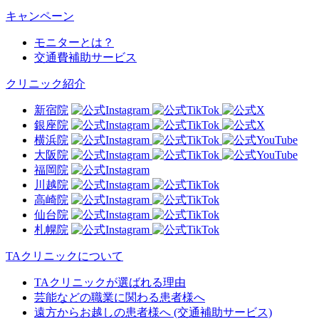
キャンペーン
モニターとは？
交通費補助サービス
クリニック紹介
新宿院
銀座院
横浜院
大阪院
福岡院
川越院
高崎院
仙台院
札幌院
TAクリニックについて
TAクリニックが選ばれる理由
芸能などの職業に関わる患者様へ
遠方からお越しの患者様へ (交通補助サービス)