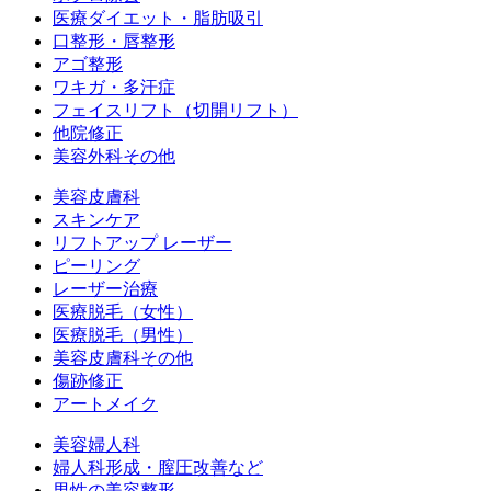
医療ダイエット・脂肪吸引
口整形・唇整形
アゴ整形
ワキガ・多汗症
フェイスリフト（切開リフト）
他院修正
美容外科その他
美容皮膚科
スキンケア
リフトアップ レーザー
ピーリング
レーザー治療
医療脱毛（女性）
医療脱毛（男性）
美容皮膚科その他
傷跡修正
アートメイク
美容婦人科
婦人科形成・膣圧改善など
男性の美容整形