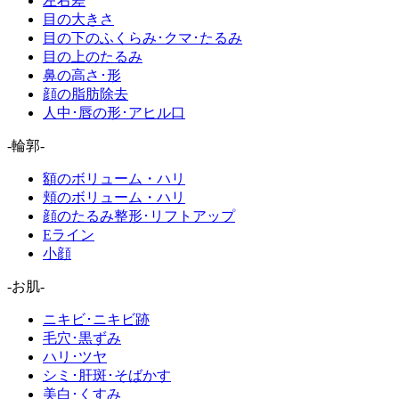
左右差
目の大きさ
目の下のふくらみ･クマ･たるみ
目の上のたるみ
鼻の高さ･形
顔の脂肪除去
人中･唇の形･アヒル口
-輪郭-
額のボリューム・ハリ
頬のボリューム・ハリ
顔のたるみ整形･リフトアップ
Eライン
小顔
-お肌-
ニキビ･ニキビ跡
毛穴･黒ずみ
ハリ･ツヤ
シミ･肝斑･そばかす
美白･くすみ