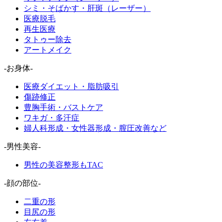
シミ・そばかす・肝斑（レーザー）
医療脱毛
再生医療
タトゥー除去
アートメイク
-お身体-
医療ダイエット・脂肪吸引
傷跡修正
豊胸手術・バストケア
ワキガ・多汗症
婦人科形成・女性器形成・膣圧改善など
-男性美容-
男性の美容整形もTAC
-顔の部位-
二重の形
目尻の形