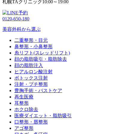
札幌TAクリニック
10:00～19:00
0120-650-180
美容外科から選ぶ
二重整形・目元
鼻整形・小鼻整形
糸リフト(スレッドリフト)
顔の脂肪吸引・脂肪除去
顔の脂肪注入
ヒアルロン酸注射
ボトックス注射
注射・プチ整形
豊胸手術・バストケア
再生医療
耳整形
ホクロ除去
医療ダイエット・脂肪吸引
口整形・唇整形
アゴ整形