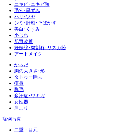
ニキビ･ニキビ跡
毛穴･黒ずみ
ハリ･ツヤ
シミ･肝斑･そばかす
美白･くすみ
小じわ
肌質改善
妊娠線･肉割れ･リスカ跡
アートメイク
からだ
胸の大きさ･形
タトゥー除去
痩身
脱毛
多汗症･ワキガ
女性器
肩こり
症例写真
二重・目元