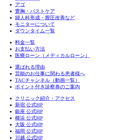
アゴ
豊胸・バストケア
婦人科形成・膣圧改善など
モニターについて
ダウンタイム一覧
料金一覧
お支払い方法
医療ローン（メディカルローン）
選ばれる理由
芸能のお仕事に関わる患者様へ
TACチャンネル（動画一覧）
ポイント付き診察券のご案内
クリニック紹介・アクセス
新宿 公式HP
銀座 公式HP
横浜 公式HP
大阪 公式HP
福岡 公式HP
川越 公式HP