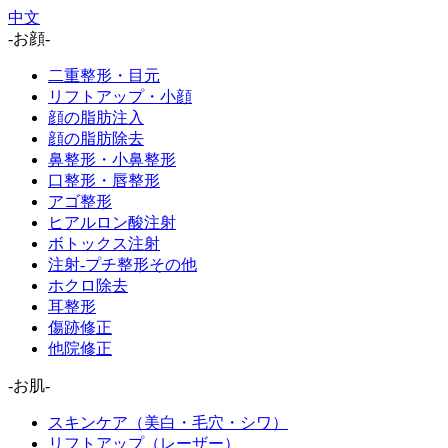
中文
-お顔-
二重整形・目元
リフトアップ・小顔
顔の脂肪注入
顔の脂肪除去
鼻整形・小鼻整形
口整形・唇整形
アゴ整形
ヒアルロン酸注射
ボトックス注射
注射-プチ整形その他
ホクロ除去
耳整形
傷跡修正
他院修正
-お肌-
スキンケア（美白・毛穴・シワ）
リフトアップ（レーザー）