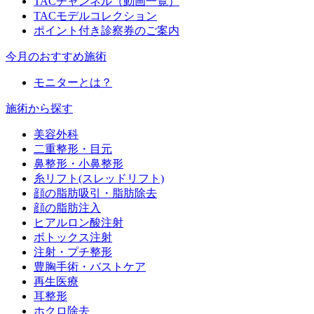
TACチャンネル（動画一覧）
TACモデルコレクション
ポイント付き診察券のご案内
今月のおすすめ施術
モニターとは？
施術から探す
美容外科
二重整形・目元
鼻整形・小鼻整形
糸リフト(スレッドリフト)
顔の脂肪吸引・脂肪除去
顔の脂肪注入
ヒアルロン酸注射
ボトックス注射
注射・プチ整形
豊胸手術・バストケア
再生医療
耳整形
ホクロ除去