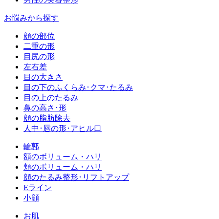
お悩みから探す
顔の部位
二重の形
目尻の形
左右差
目の大きさ
目の下のふくらみ･クマ･たるみ
目の上のたるみ
鼻の高さ･形
顔の脂肪除去
人中･唇の形･アヒル口
輪郭
額のボリューム・ハリ
頬のボリューム・ハリ
顔のたるみ整形･リフトアップ
Eライン
小顔
お肌