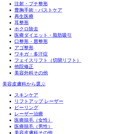
注射・プチ整形
豊胸手術・バストケア
再生医療
耳整形
ホクロ除去
医療ダイエット・脂肪吸引
口整形・唇整形
アゴ整形
ワキガ・多汗症
フェイスリフト（切開リフト）
他院修正
美容外科その他
美容皮膚科から選ぶ
スキンケア
リフトアップ レーザー
ピーリング
レーザー治療
医療脱毛（女性）
医療脱毛（男性）
美容皮膚科その他