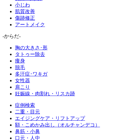
小じわ
肌質改善
傷跡修正
アートメイク
-からだ-
胸の大きさ･形
タトゥー除去
痩身
脱毛
多汗症･ワキガ
女性器
肩こり
妊娠線・肉割れ・リスカ跡
症例検索
二重・目元
エイジングケア・リフトアップ
額・こめかみ出し（オルチャンデコ）
鼻筋・小鼻
口元・人中