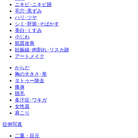
ニキビ･ニキビ跡
毛穴･黒ずみ
ハリ･ツヤ
シミ･肝斑･そばかす
美白･くすみ
小じわ
肌質改善
妊娠線･肉割れ･リスカ跡
アートメイク
からだ
胸の大きさ･形
タトゥー除去
痩身
脱毛
多汗症･ワキガ
女性器
肩こり
症例写真
二重・目元