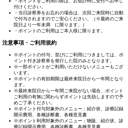
・ポイントをご利用の際は、
お会計時に受付へ
お申し
付けください。
・当日
診察券をお忘れの場合は、次回ご来院時に自動
で付与
されますのでご安心ください。（※最終のご来
院日より一年未満 に限ります。）
・ポイントのご利用はご本人様に限ります。
注意事項・ご利用規約
※ポイントの付与、並びにご利用につきましては、ポ
イント付き診察券を発行した院のみとなります。
※一部ポイントがご利用いただけないメニューもござ
います。
※ポイントの有効期限は最終来院日から一年間となり
ます。
※最終来院日から一年間ご来院がない場合、ポイント
ご利用の有無に関わらずポイントは失効しますので予
めご了承ください。
※ポイント付与対象外のメニュー：紹介状、診療記録
開示費用、各種診断書、各種意見書
※ポイント利用対象外のメニュー：物販、紹介状、診
療記録開示費用、各種診断書、各種意見書