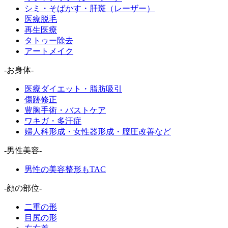
シミ・そばかす・肝斑（レーザー）
医療脱毛
再生医療
タトゥー除去
アートメイク
-お身体-
医療ダイエット・脂肪吸引
傷跡修正
豊胸手術・バストケア
ワキガ・多汗症
婦人科形成・女性器形成・膣圧改善など
-男性美容-
男性の美容整形もTAC
-顔の部位-
二重の形
目尻の形