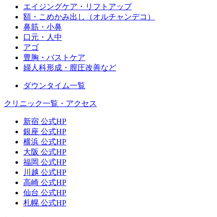
エイジングケア・リフトアップ
額・こめかみ出し（オルチャンデコ）
鼻筋・小鼻
口元・人中
アゴ
豊胸・バストケア
婦人科形成・膣圧改善など
ダウンタイム一覧
クリニック一覧・アクセス
新宿 公式HP
銀座 公式HP
横浜 公式HP
大阪 公式HP
福岡 公式HP
川越 公式HP
高崎 公式HP
仙台 公式HP
札幌 公式HP