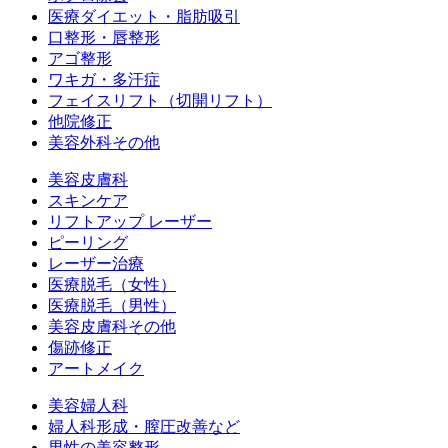
医療ダイエット・脂肪吸引
口整形・唇整形
アゴ整形
ワキガ・多汗症
フェイスリフト（切開リフト）
他院修正
美容外科その他
美容皮膚科
スキンケア
リフトアップ レーザー
ピーリング
レーザー治療
医療脱毛（女性）
医療脱毛（男性）
美容皮膚科その他
傷跡修正
アートメイク
美容婦人科
婦人科形成・膣圧改善など
男性の美容整形