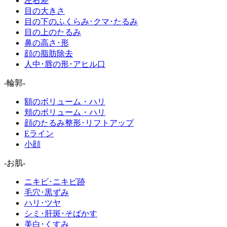
左右差
目の大きさ
目の下のふくらみ･クマ･たるみ
目の上のたるみ
鼻の高さ･形
顔の脂肪除去
人中･唇の形･アヒル口
-輪郭-
額のボリューム・ハリ
頬のボリューム・ハリ
顔のたるみ整形･リフトアップ
Eライン
小顔
-お肌-
ニキビ･ニキビ跡
毛穴･黒ずみ
ハリ･ツヤ
シミ･肝斑･そばかす
美白･くすみ