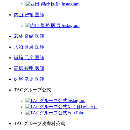
内山 智裕 医師
若林 奈緒 医師
大沼 眞廣 医師
嶽﨑 元彦 医師
高橋 俊明 医師
妹尾 浩史 医師
TACグループ公式
TACグループ皮膚科公式