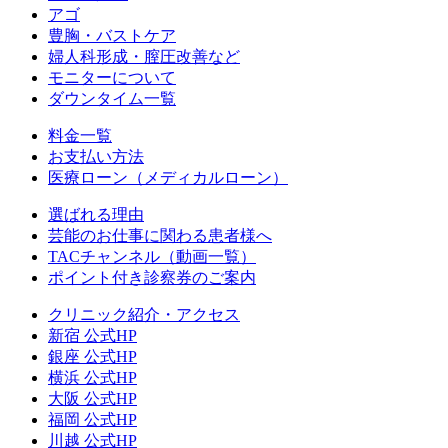
アゴ
豊胸・バストケア
婦人科形成・膣圧改善など
モニターについて
ダウンタイム一覧
料金一覧
お支払い方法
医療ローン（メディカルローン）
選ばれる理由
芸能のお仕事に関わる患者様へ
TACチャンネル（動画一覧）
ポイント付き診察券のご案内
クリニック紹介・アクセス
新宿 公式HP
銀座 公式HP
横浜 公式HP
大阪 公式HP
福岡 公式HP
川越 公式HP