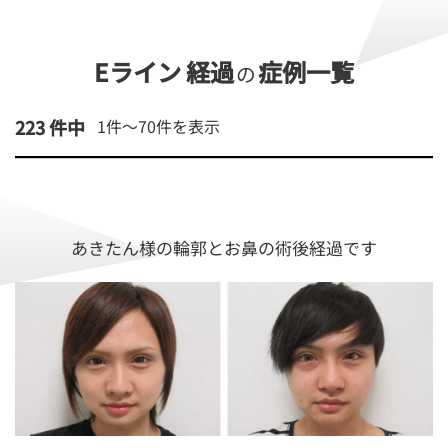
Eライン 経過
症例一覧
の
223 件中
1件～
70
件を表示
あきたん様の輪郭とお鼻の術後経過です