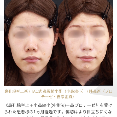
鼻孔縁挙上術 / TAC式 鼻翼縮小術（小鼻縮小） / 隆鼻術（プロ
テーゼ・自家組織）
《鼻孔縁挙上＋小鼻縮小(外側法)＋鼻プロテーゼ》を受け
られた患者様の1ヵ月経過です。傷跡はより目立ちにくな