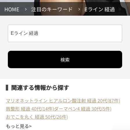
HOME
注目のキーワード
Eライン 経過
検索
関連する情報から探す
マリオネットライン ヒアルロン酸注射 経過 20代(87件)
唇整形 経過 40代(14件)
ダーマペン4 経過 30代(5件)
おでこを丸く 経過 50代(26件)
もっと見る>