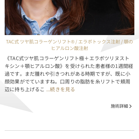
TAC式 ツヤ肌コラーゲンリフト® / エラボトックス注射 / 顎の
ヒアルロン酸注射
《TAC式ツヤ肌コラーゲンリフト極＋エラボツリヌスト
キシン＋顎ヒアルロン酸》を受けられた患者様の1週間経
過です。まだ腫れや引きつれがある時期ですが、既に小
顔効果がでていますね。口周りの脂肪を糸リフトで頬周
辺に持ち上げるこ
...続きを見る
施術詳細