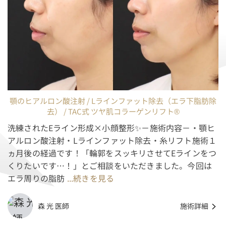
顎のヒアルロン酸注射 / Lラインファット除去（エラ下脂肪除
去） / TAC式 ツヤ肌コラーゲンリフト®
洗練されたEライン形成×小顔整形✨－施術内容－・顎ヒ
アルロン酸注射・Lラインファット除去・糸リフト施術１
ヵ月後の経過です！「輪郭をスッキリさせてEラインをつ
くりたいです…！」とご相談をいただきました。今回は
エラ周りの脂肪
...続きを見る
森 光 医師
施術詳細