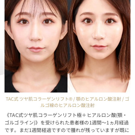
TAC式 ツヤ肌コラーゲンリフト® / 顎のヒアルロン酸注射 / ゴ
ルゴ線のヒアルロン酸注射
《TAC式ツヤ肌コラーゲンリフト極＋ヒアルロン酸(顎・
ゴルゴライン)》を受けられた患者様の1週間～1ヵ月経過
です。まだ1週間経過ですので腫れが残っていますが既に