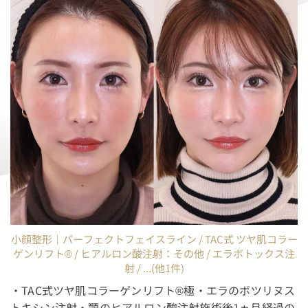
小顔整形｜パーフェクトフェイスライン / TAC式 ツヤ肌コラー
ゲンリフト® / ヒアルロン酸注射：その他 / エラボトックス注
射 / ...(他1件)
・TAC式ツヤ肌コラーゲンリフト®極・エラのボツリヌス
トキシン注射・顎のヒアルロン酸注射施術後1ヵ月経過の