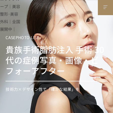
CASEPHOTO LIST
貴族手術脂肪注入 手術 30
代の症例写真・画像・ビ
フォーアフター
技術力×デザイン性で「確かな結果」を