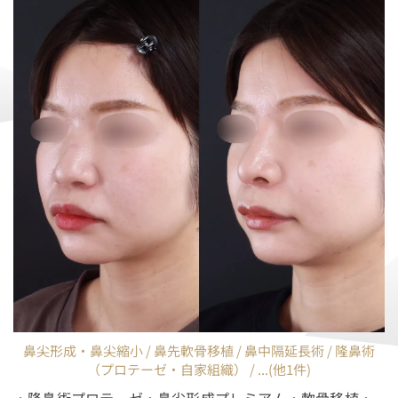
鼻尖形成・鼻尖縮小 / 鼻先軟骨移植 / 鼻中隔延長術 / 隆鼻術
（プロテーゼ・自家組織） / ...(他1件)