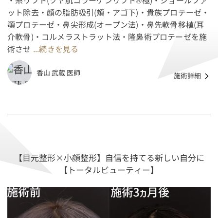
・糸リフト(ツヤ肌コラーゲンリフト®極)・ジョールファ
ット除去・顔の脂肪吸引(頬・アゴ下)・貴族プロテーゼ・
顎プロテーゼ・鼻尖形成(オープン法)・鼻先軟骨移植(耳
介軟骨)・コルメラストラット法・隆鼻術プロテーゼを施
術させ
...続きを見る
香山 武蔵 医師
施術詳細
【目元整形×小顔整形】自信を持てる新しい自分に
【トータルビューティー】