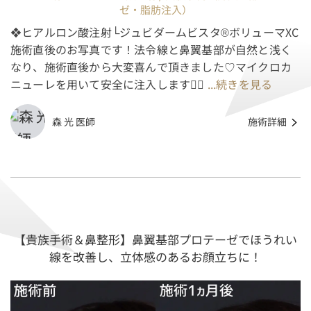
ゼ・脂肪注入）
❖ヒアルロン酸注射└ジュビダームビスタ®ボリューマXC
施術直後のお写真です！法令線と鼻翼基部が自然と浅く
なり、施術直後から大変喜んで頂きました♡マイクロカ
ニューレを用いて安全に注入します👨‍⚕️
...続きを見る
森 光 医師
施術詳細
【貴族手術＆鼻整形】鼻翼基部プロテーゼでほうれい
線を改善し、立体感のあるお顔立ちに！