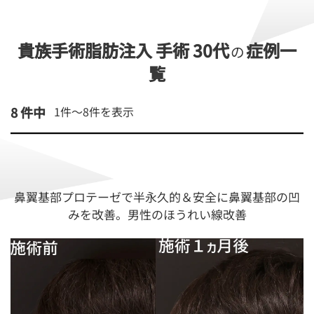
貴族手術脂肪注入 手術 30代
症例一
の
覧
8 件中
1件～
8
件を表示
鼻翼基部プロテーゼで半永久的＆安全に鼻翼基部の凹
みを改善。男性のほうれい線改善