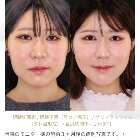
上眼瞼切開術 / 眼瞼下垂（目つき矯正） / グラマラスライン
（タレ目形成） / 目尻切開術 / ...(他6件)
当院のモニター様の施術３ヵ月後の症例写真です。トー