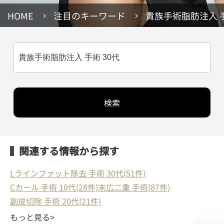
HOME
注目のキーワード
貴族手術脂肪注入 手
検索
関連する情報から探す
Lラインファット除去 手術 30代(51件)
Cカール 手術 10代(28件)
末広二重 手術(87件)
副皮切除 手術 20代(21件)
もっと見る>