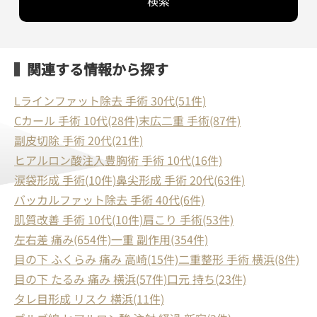
検索
関連する情報から探す
Lラインファット除去 手術 30代(51件)
Cカール 手術 10代(28件)
末広二重 手術(87件)
副皮切除 手術 20代(21件)
ヒアルロン酸注入豊胸術 手術 10代(16件)
涙袋形成 手術(10件)
鼻尖形成 手術 20代(63件)
バッカルファット除去 手術 40代(6件)
肌質改善 手術 10代(10件)
肩こり 手術(53件)
左右差 痛み(654件)
一重 副作用(354件)
目の下 ふくらみ 痛み 高崎(15件)
二重整形 手術 横浜(8件)
目の下 たるみ 痛み 横浜(57件)
口元 持ち(23件)
タレ目形成 リスク 横浜(11件)