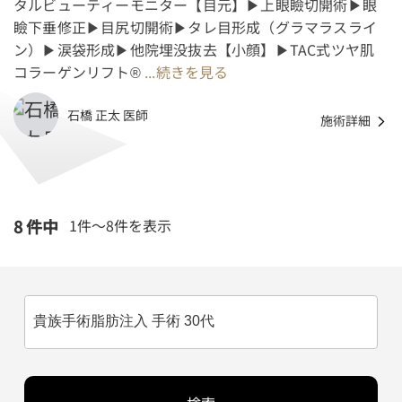
タルビューティーモニター【目元】▶上眼瞼切開術▶眼
瞼下垂修正▶目尻切開術▶タレ目形成（グラマラスライ
ン）▶涙袋形成▶他院埋没抜去【小顔】▶TAC式ツヤ肌
コラーゲンリフト®
...続きを見る
石橋 正太 医師
施術詳細
8 件中
1件～
8
件を表示