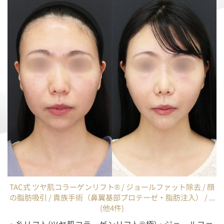
TAC式 ツヤ肌コラーゲンリフト® / ジョールファット除去 / 顔
の脂肪吸引 / 貴族手術（鼻翼基部プロテーゼ・脂肪注入） / ...
(他4件)