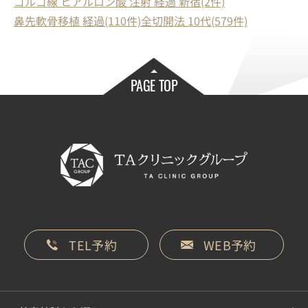
ゴルゴ線 ヒアルロン酸 注射 経過 新宿(2件)
鼻先軟骨移植 経過(110件)
全切開法 10代(579件)
PAGE TOP
TEL予約
WEB予約