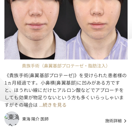
貴族手術（鼻翼基部プロテーゼ・脂肪注入）
《貴族手術(鼻翼基部プロテーゼ)》を受けられた患者様の
1ヵ月経過です。小鼻横(鼻翼基部)に凹みがある方です
と、ほうれい線にだけヒアルロン酸などでアプローチを
しても効果が物足りないという方も多くいらっしゃいま
すがその場合は
...続きを見る
東海 陽介 医師
施術詳細