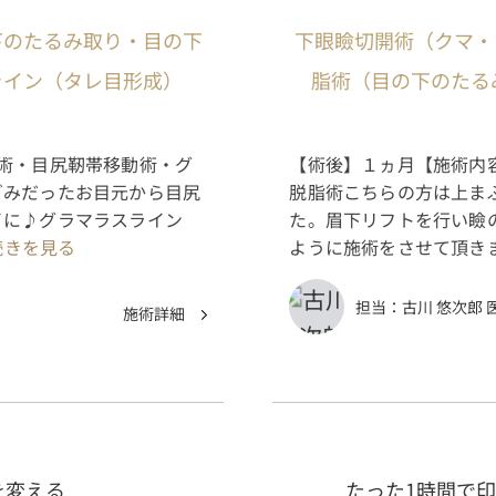
下のたるみ取り・目の下
下眼瞼切開術（クマ・た
ライン（タレ目形成）
脂術（目の下のたる
術・目尻靭帯移動術・グ
【術後】１ヵ月【施術内容
ぎみだったお目元から目尻
脱脂術こちらの方は上ま
イに♪グラマラスライン
た。眉下リフトを行い瞼
.続きを見る
ように施術をさせて頂き
担当：
古川 悠次郎 
施術詳細
を変える
たった1時間で