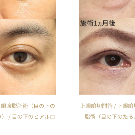
下眼瞼脱脂術（目の下の
上眼瞼切開術 / 下眼
 / 目の下のヒアルロ
脂術（目の下のたる