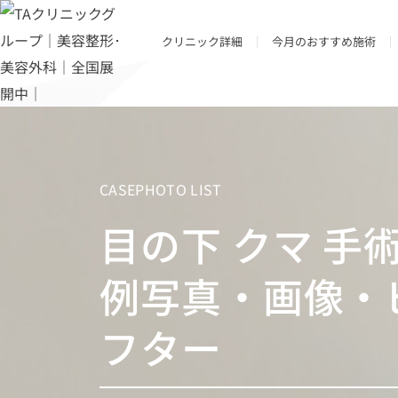
クリニック詳細
今月のおすすめ施術
アクセス
モニターとは？
美容外科
顔の部位
お支払い方法
二重・目元
CASEPHOTO LIST
エイジングケア・リフトアップ
二重整形・目元
二重の形
TACが選ばれる理由
医療ローン（メディカルローン）
目の下 クマ 手
額・こめかみ出し（オルチャンデコ
鼻整形・小鼻整形
目尻の形
芸能などの職業に関わる患者様へ
鼻筋・小鼻
糸リフト(スレッドリフト)
左右差
遠方からお越しの患者様へ (交通補助サ
口元・人中
顔の脂肪吸引・脂肪除去
目の大きさ
例写真・画像・
TACチャンネル（動画一覧）
アゴ
顔の脂肪注入
目の下のふくらみ･クマ･たるみ
豊胸・バストケア
ポイント付き診察券のご案内
ヒアルロン酸注射
目の上のたるみ
フター
ボトックス注射
鼻の高さ･形
注射・プチ整形
顔の脂肪除去
豊胸手術・バストケア
人中･唇の形･アヒル口
再生医療