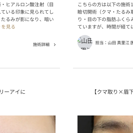
術・ヒアルロン酸注射（目
こちらの方は以下の施術
れている印象に見られてし
瞼切開術（クマ・たるみ
。たるみが影になり、暗い
り・目の下の脂肪ふくら
続きを見る
ていますが、時間が経て
担当：
山田 真里江 
施術詳細
リーアイに
【クマ取り×眉