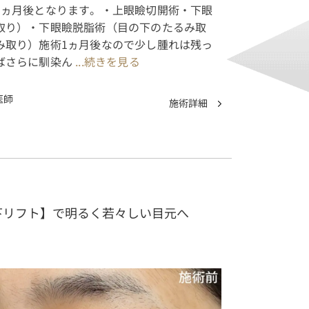
1ヵ月後となります。・上眼瞼切開術・下眼
取り）・下眼瞼脱脂術（目の下のたるみ取
み取り）施術1ヵ月後なので少し腫れは残っ
ばさらに馴染ん
...続きを見る
医師
施術詳細
下リフト】で明るく若々しい目元へ