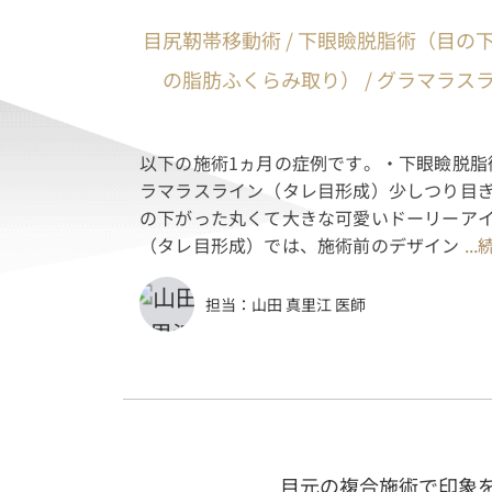
目尻靭帯移動術 / 下眼瞼脱脂術（目の
の脂肪ふくらみ取り） / グラマラス
以下の施術1ヵ月の症例です。・下眼瞼脱脂
ラマラスライン（タレ目形成）少しつり目
の下がった丸くて大きな可愛いドーリーア
（タレ目形成）では、施術前のデザイン
..
担当：
山田 真里江 医師
目元の複合施術で印象