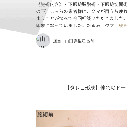
《施術内容》・下眼瞼脱脂術・下眼瞼切開
の下）こちらの患者様は、クマが目立ち疲
まうことが悩みで今回相談いただきました
印象になっていました。たるみ、クマ
...
担当：
山田 真里江 医師
【タレ目形成】憧れのドー