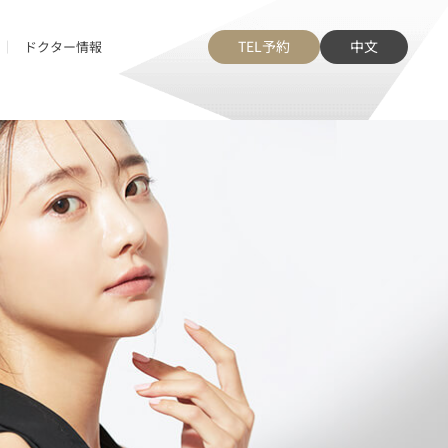
TEL予約
中文
ドクター情報
からだ
・膣圧改善など
胸の大きさ･形
タトゥー除去
形
痩身
脱毛
多汗症･ワキガ
女性器
肩こり