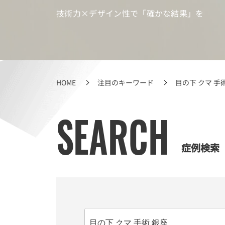
耳整形
技術力×デザイン性で「確かな結果」を
ホクロ除去
医療ダイエット・脂肪吸引
口整形・唇整形
アゴ整形
ワキガ・多汗症
HOME
注目のキーワード
目の下 クマ 手
フェイスリフト（切開リフト）
美容外科その他
SEARCH
症例検索