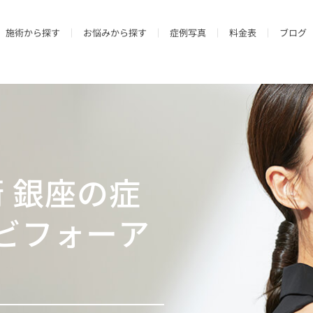
施術から探す
お悩みから探す
症例写真
料金表
ブログ
輪郭
美容皮膚科
ダウンタイム一覧
お肌
美容婦人科
額のボリューム・ハリ
スキンケア
ニキビ･ニキビ跡
婦人科形成
術 銀座の症
）
頬のボリューム・ハリ
リフトアップ レーザー
毛穴･黒ずみ
顔のたるみ整形･リフトアップ
ピーリング
ハリ･ツヤ
男性の美容整
ービス)
Eライン
レーザー治療
シミ･肝斑･そばかす
ビフォーア
小顔
医療脱毛（女性）
美白･くすみ
医療脱毛（男性）
小じわ
美容皮膚科その他
肌質改善
傷跡修正
妊娠線･肉割れ･リスカ跡
アートメイク
アートメイク