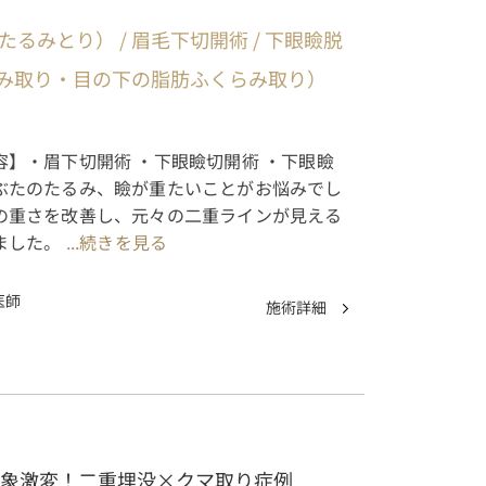
るみとり） / 眉毛下切開術 / 下眼瞼脱
み取り・目の下の脂肪ふくらみ取り）
】・眉下切開術 ・下眼瞼切開術 ・下眼瞼
ぶたのたるみ、瞼が重たいことがお悩みでし
の重さを改善し、元々の二重ラインが見える
ました。
...続きを見る
医師
施術詳細
印象激変！二重埋没×クマ取り症例