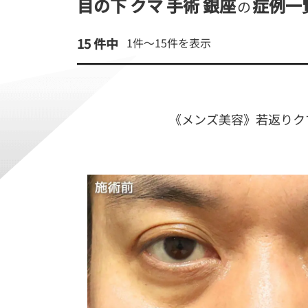
目の下 クマ 手術 銀座
症例一
の
15 件中
1件～
15
件を表示
《メンズ美容》若返りク