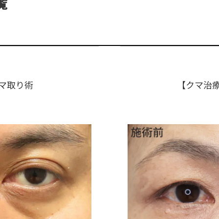
覧
マ取り術
【クマ治