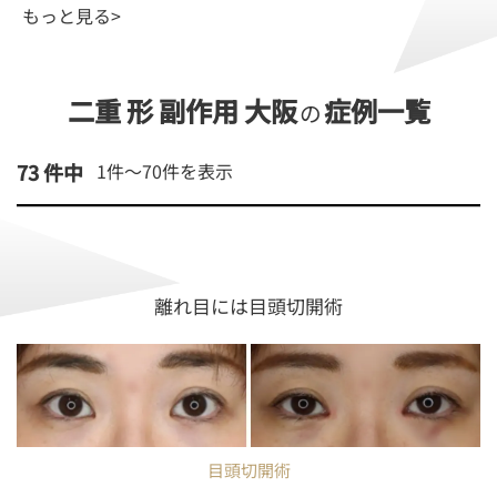
もっと見る>
二重 形 副作用 大阪
症例一覧
の
73 件中
1件～
70
件を表示
離れ目には目頭切開術
目頭切開術