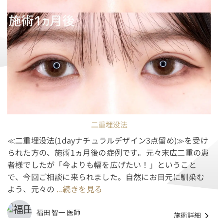
二重埋没法
≪二重埋没法(1dayナチュラルデザイン3点留め)≫を受け
られた方の、施術1ヵ月後の症例です。元々末広二重の患
者様でしたが「今よりも幅を広げたい！」ということ
で、今回ご相談に来られました。自然にお目元に馴染む
よう、元々の
...続きを見る
福田 智一 医師
施術詳細