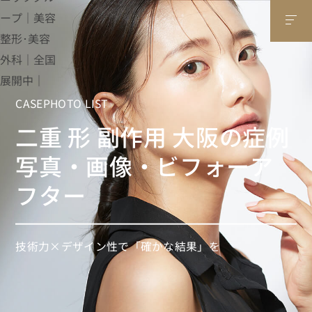
CASEPHOTO LIST
二重 形 副作用 大阪の症例
写真・画像・ビフォーア
フター
技術力×デザイン性で「確かな結果」を