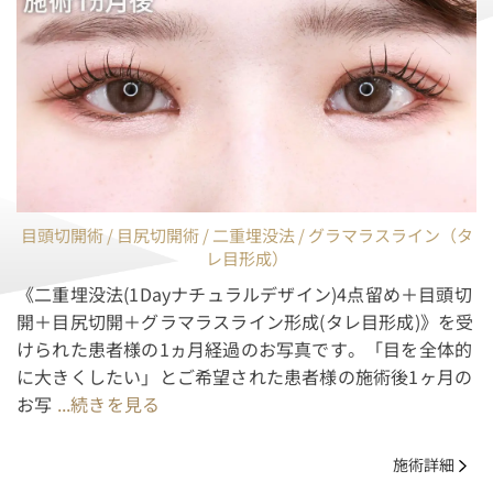
中文
目頭切開術 / 目尻切開術 / 二重埋没法 / グラマラスライン（タ
レ目形成）
《二重埋没法(1Dayナチュラルデザイン)4点留め＋目頭切
開＋目尻切開＋グラマラスライン形成(タレ目形成)》を受
けられた患者様の1ヵ月経過のお写真です。「目を全体的
に大きくしたい」とご希望された患者様の施術後1ヶ月の
お写
...続きを見る
施術詳細