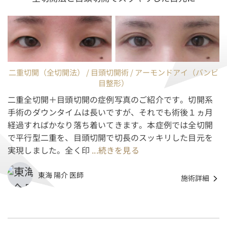
二重切開（全切開法） / 目頭切開術 / アーモンドアイ（バンビ
目整形）
二重全切開＋目頭切開の症例写真のご紹介です。切開系
手術のダウンタイムは長いですが、それでも術後１ヵ月
経過すればかなり落ち着いてきます。本症例では全切開
で平行型二重を、目頭切開で切長のスッキリした目元を
実現しました。全く印
...続きを見る
東海 陽介 医師
施術詳細