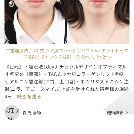
二重埋没法 / TAC式 ツヤ肌コラーゲンリフト® / エラボトック
ス注射 / ボトックス注射：その他 / ...(他2件)
《目元》・埋没法1dayナチュラルデザインオプティマル
４点留め《輪郭》・TAC式ツヤ肌コラーゲンリフト®極・
ヒアルロン酸注射(アゴ、上口唇)・ボツリヌストキシン注
射(エラ、アゴ、スマイル)上記を受けられた患者様の施術
4ヶ
...続きを見る
森 光 医師
施術詳細