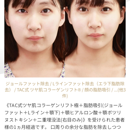
ジョールファット除去 / Lラインファット除去（エラ下脂肪除
去） / TAC式 ツヤ肌コラーゲンリフト® / 顔の脂肪吸引 / ...(他3
件)
《TAC式ツヤ肌コラーゲンリフト極＋脂肪吸引(ジョール
ファット＋Lライン＋顎下)＋顎ヒアルロン酸＋顎ボツリ
ヌストキシン＋二重埋没法(右目のみ)》を受けられた患者
様の1ヵ月経過です。 口周りの余分な脂肪を除去しつつ