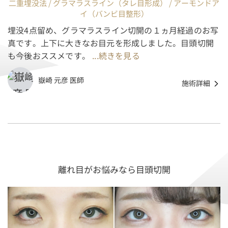
二重埋没法 / グラマラスライン（タレ目形成） / アーモンドア
イ（バンビ目整形）
埋没4点留め、グラマラスライン切開の１ヵ月経過のお写
真です。上下に大きなお目元を形成しました。目頭切開
も今後おススメです。
...続きを見る
嶽崎 元彦 医師
施術詳細
離れ目がお悩みなら目頭切開