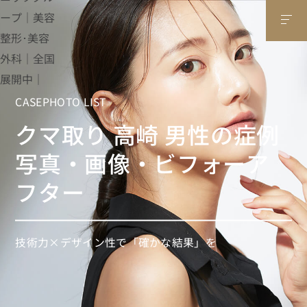
CASEPHOTO LIST
クマ取り 高崎 男性の症例
写真・画像・ビフォーア
フター
技術力×デザイン性で「確かな結果」を