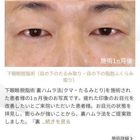
下眼瞼脱脂術（目の下のたるみ取り・目の下の脂肪ふくらみ
取り）
下眼瞼脱脂術 裏ハムラ法(クマ・たるみとり)を施術され
た患者様の1ヵ月後のお写真です。疲れた印象のお目元を
改善したいとご来院いただいた患者様。お目元の状態を
拝見し、膨らみが強いことから、裏ハムラ法をご提案致
しました。『裏
...続きを見る
施術詳細