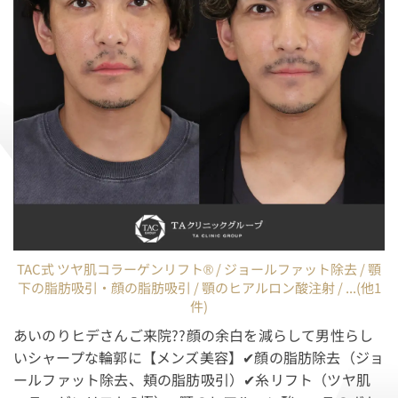
TAC式 ツヤ肌コラーゲンリフト® / ジョールファット除去 / 顎
下の脂肪吸引・顔の脂肪吸引 / 顎のヒアルロン酸注射 / ...(他1
件)
あいのりヒデさんご来院??顔の余白を減らして男性らし
いシャープな輪郭に【メンズ美容】✔︎顔の脂肪除去（ジョ
ールファット除去、頬の脂肪吸引）✔︎糸リフト（ツヤ肌