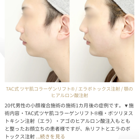
TAC式 ツヤ肌コラーゲンリフト® / エラボトックス注射 / 顎の
ヒアルロン酸注射
20代男性の小顔複合施術の施術1カ月後の症例です。▼施
術内容・TAC式ツヤ肌コラーゲンリフト®極・ボツリヌス
トキシン注射（エラ）・アゴのヒアルロン酸注入もとも
と整ったお顔立ちの患者様ですが、糸リフトとエラのボ
トックス注射
...続きを見る