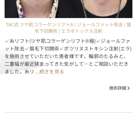
TAC式 ツヤ肌コラーゲンリフト® / ジョールファット除去 / 眉
毛下切開術 / エラボトックス注射
✓糸リフト(ツヤ肌コラーゲンリフト®極)✓ジョールファ
ット除去✓眉毛下切開術✓ボツリヌストキシン注射(エラ)
を施術させていただいた患者様です。輪郭のたるみと、
二重幅が最近狭まってきた気がして…とご相談いただき
ました。糸リ
...続きを見る
施術詳細