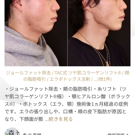
ジョールファット除去 / TAC式 ツヤ肌コラーゲンリフト® / 顔
の脂肪吸引 / エラボトックス注射 / ...(他1件)
・ジョールファット除去・頬の脂肪吸引・糸リフト（ツ
ヤ肌コラーゲンリフト®極）・顎ヒアルロン酸（ボラック
ス®）・ボトックス（エラ、顎）施術後1ヵ月経過の症例
です。エラの張り出しや、口横・頬の皮下脂肪が原因と
なり、下顔面が膨
...続きを見る