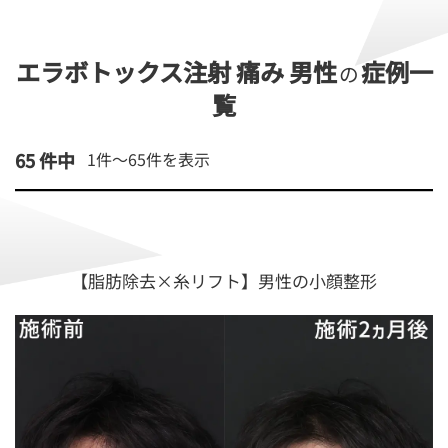
エラボトックス注射 痛み 男性
症例一
の
覧
65 件中
1件～
65
件を表示
【脂肪除去×糸リフト】男性の小顔整形