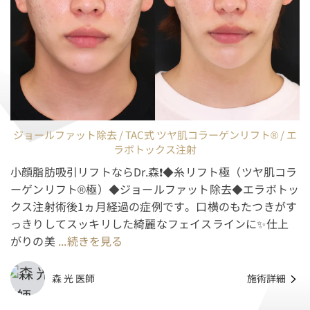
ジョールファット除去 / TAC式 ツヤ肌コラーゲンリフト® / エ
ラボトックス注射
小顔脂肪吸引リフトならDr.森❗️◆糸リフト極（ツヤ肌コラ
ーゲンリフト®極）◆ジョールファット除去◆エラボトッ
クス注射術後1ヵ月経過の症例です。口横のもたつきがす
っきりしてスッキリした綺麗なフェイスラインに✨仕上
がりの美
...続きを見る
森 光 医師
施術詳細