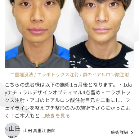
二重埋没法 / エラボトックス注射 / 顎のヒアルロン酸注射
こちらの患者様は以下の施術1ヵ月後となります。・1da
yナチュラルデザインオプティマル4点留め・エラボトッ
クス注射・アゴのヒアルロン酸注射目元を二重にし、フ
ェイラインを整えプチ整形のみの施術でさらにかっこよ
く！ご本人もと
...続きを見る
山田 真里江 医師
施術詳細