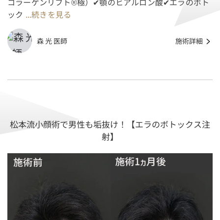
コラーゲンリフト®︎極）✔︎顎のヒアルロン酸✔︎エラのボト
ック
...続きを見る
森 光 医師
施術詳細
松本流小顔術で男性も垢抜け！【エラのボトックス注
射】