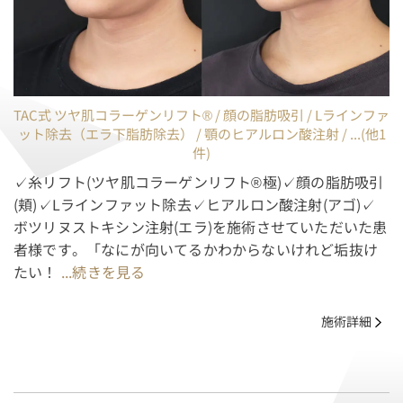
TAC式 ツヤ肌コラーゲンリフト® / 顔の脂肪吸引 / Lラインファ
ット除去（エラ下脂肪除去） / 顎のヒアルロン酸注射 / ...(他1
件)
✓糸リフト(ツヤ肌コラーゲンリフト®極)✓顔の脂肪吸引
(頬)✓Lラインファット除去✓ヒアルロン酸注射(アゴ)✓
ボツリヌストキシン注射(エラ)を施術させていただいた患
者様です。「なにが向いてるかわからないけれど垢抜け
たい！
...続きを見る
施術詳細