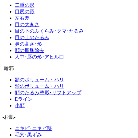
二重の形
目尻の形
左右差
目の大きさ
目の下のふくらみ･クマ･たるみ
目の上のたるみ
鼻の高さ･形
顔の脂肪除去
人中･唇の形･アヒル口
-輪郭-
額のボリューム・ハリ
頬のボリューム・ハリ
顔のたるみ整形･リフトアップ
Eライン
小顔
-お肌-
ニキビ･ニキビ跡
毛穴･黒ずみ