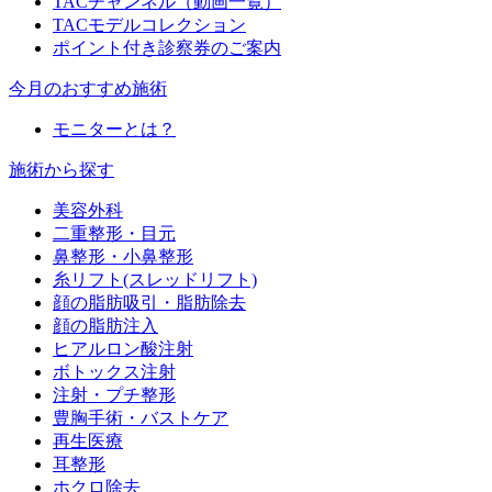
TACチャンネル（動画一覧）
TACモデルコレクション
ポイント付き診察券のご案内
今月のおすすめ施術
モニターとは？
施術から探す
美容外科
二重整形・目元
鼻整形・小鼻整形
糸リフト(スレッドリフト)
顔の脂肪吸引・脂肪除去
顔の脂肪注入
ヒアルロン酸注射
ボトックス注射
注射・プチ整形
豊胸手術・バストケア
再生医療
耳整形
ホクロ除去