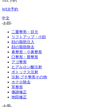
TEL予約
WEB予約
中文
-お顔-
二重整形・目元
リフトアップ・小顔
顔の脂肪注入
顔の脂肪除去
鼻整形・小鼻整形
口整形・唇整形
アゴ整形
ヒアルロン酸注射
ボトックス注射
注射-プチ整形その他
ホクロ除去
耳整形
傷跡修正
他院修正
-お肌-