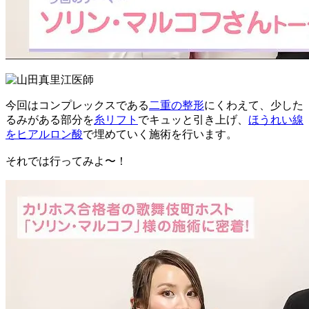
今回は
コンプレックスである
二重の整形
にくわえて、
少した
るみがある部分を
糸リフト
でキュッと引き上げ、
ほうれい線
をヒアルロン酸
で埋めていく施術を行います。
それでは行ってみよ〜！