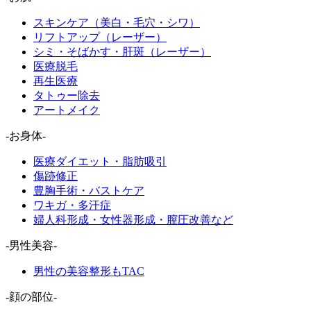
スキンケア（美白・毛穴・シワ）
リフトアップ（レーザー）
シミ・そばかす・肝斑（レーザー）
医療脱毛
再生医療
タトゥー除去
アートメイク
-お身体-
医療ダイエット・脂肪吸引
傷跡修正
豊胸手術・バストケア
ワキガ・多汗症
婦人科形成・女性器形成・膣圧改善など
-男性美容-
男性の美容整形もTAC
-顔の部位-