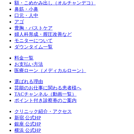
額・こめかみ出し（オルチャンデコ）
鼻筋・小鼻
口元・人中
アゴ
豊胸・バストケア
婦人科形成・膣圧改善など
モニターについて
ダウンタイム一覧
料金一覧
お支払い方法
医療ローン（メディカルローン）
選ばれる理由
芸能のお仕事に関わる患者様へ
TACチャンネル（動画一覧）
ポイント付き診察券のご案内
クリニック紹介・アクセス
新宿 公式HP
銀座 公式HP
横浜 公式HP