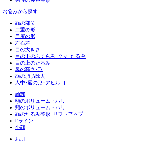
お悩みから探す
顔の部位
二重の形
目尻の形
左右差
目の大きさ
目の下のふくらみ･クマ･たるみ
目の上のたるみ
鼻の高さ･形
顔の脂肪除去
人中･唇の形･アヒル口
輪郭
額のボリューム・ハリ
頬のボリューム・ハリ
顔のたるみ整形･リフトアップ
Eライン
小顔
お肌