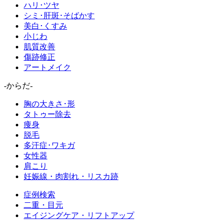
ハリ･ツヤ
シミ･肝斑･そばかす
美白･くすみ
小じわ
肌質改善
傷跡修正
アートメイク
-からだ-
胸の大きさ･形
タトゥー除去
痩身
脱毛
多汗症･ワキガ
女性器
肩こり
妊娠線・肉割れ・リスカ跡
症例検索
二重・目元
エイジングケア・リフトアップ