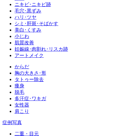
ニキビ･ニキビ跡
毛穴･黒ずみ
ハリ･ツヤ
シミ･肝斑･そばかす
美白･くすみ
小じわ
肌質改善
妊娠線･肉割れ･リスカ跡
アートメイク
からだ
胸の大きさ･形
タトゥー除去
痩身
脱毛
多汗症･ワキガ
女性器
肩こり
症例写真
二重・目元