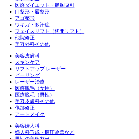
医療ダイエット・脂肪吸引
口整形・唇整形
アゴ整形
ワキガ・多汗症
フェイスリフト（切開リフト）
他院修正
美容外科その他
美容皮膚科
スキンケア
リフトアップ レーザー
ピーリング
レーザー治療
医療脱毛（女性）
医療脱毛（男性）
美容皮膚科その他
傷跡修正
アートメイク
美容婦人科
婦人科形成・膣圧改善など
男性の美容整形