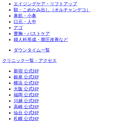
エイジングケア・リフトアップ
額・こめかみ出し（オルチャンデコ）
鼻筋・小鼻
口元・人中
アゴ
豊胸・バストケア
婦人科形成・膣圧改善など
ダウンタイム一覧
クリニック一覧・アクセス
新宿 公式HP
銀座 公式HP
横浜 公式HP
大阪 公式HP
福岡 公式HP
川越 公式HP
高崎 公式HP
仙台 公式HP
札幌 公式HP