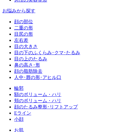
お悩みから探す
顔の部位
二重の形
目尻の形
左右差
目の大きさ
目の下のふくらみ･クマ･たるみ
目の上のたるみ
鼻の高さ･形
顔の脂肪除去
人中･唇の形･アヒル口
輪郭
額のボリューム・ハリ
頬のボリューム・ハリ
顔のたるみ整形･リフトアップ
Eライン
小顔
お肌