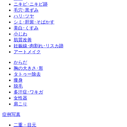
ニキビ･ニキビ跡
毛穴･黒ずみ
ハリ･ツヤ
シミ･肝斑･そばかす
美白･くすみ
小じわ
肌質改善
妊娠線･肉割れ･リスカ跡
アートメイク
からだ
胸の大きさ･形
タトゥー除去
痩身
脱毛
多汗症･ワキガ
女性器
肩こり
症例写真
二重・目元