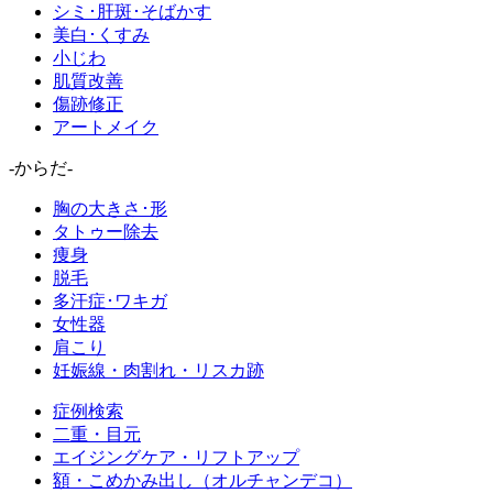
シミ･肝斑･そばかす
美白･くすみ
小じわ
肌質改善
傷跡修正
アートメイク
-からだ-
胸の大きさ･形
タトゥー除去
痩身
脱毛
多汗症･ワキガ
女性器
肩こり
妊娠線・肉割れ・リスカ跡
症例検索
二重・目元
エイジングケア・リフトアップ
額・こめかみ出し（オルチャンデコ）