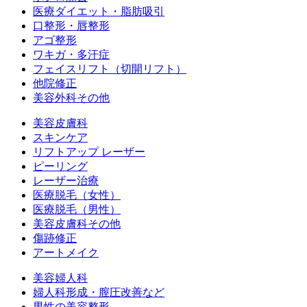
医療ダイエット・脂肪吸引
口整形・唇整形
アゴ整形
ワキガ・多汗症
フェイスリフト（切開リフト）
他院修正
美容外科その他
美容皮膚科
スキンケア
リフトアップ レーザー
ピーリング
レーザー治療
医療脱毛（女性）
医療脱毛（男性）
美容皮膚科その他
傷跡修正
アートメイク
美容婦人科
婦人科形成・膣圧改善など
男性の美容整形