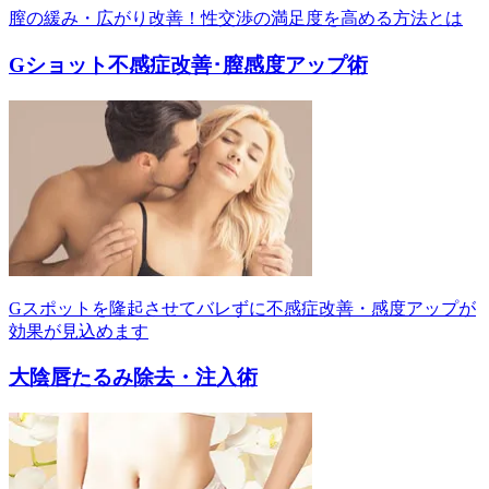
膣の緩み・広がり改善！性交渉の満足度を高める方法とは
Gショット不感症改善･膣感度アップ術
Gスポットを隆起させてバレずに不感症改善・感度アップが
効果が見込めます
大陰唇たるみ除去・注入術