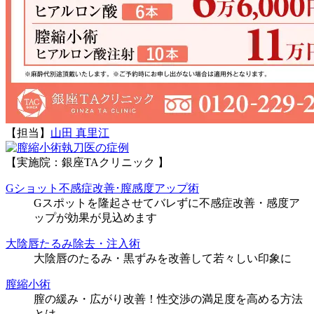
【担当】
山田 真里江
執刀医の症例
【実施院：銀座TAクリニック 】
Gショット不感症改善･膣感度アップ術
Gスポットを隆起させてバレずに不感症改善・感度ア
ップが効果が見込めます
大陰唇たるみ除去・注入術
大陰唇のたるみ・黒ずみを改善して若々しい印象に
膣縮小術
膣の緩み・広がり改善！性交渉の満足度を高める方法
とは