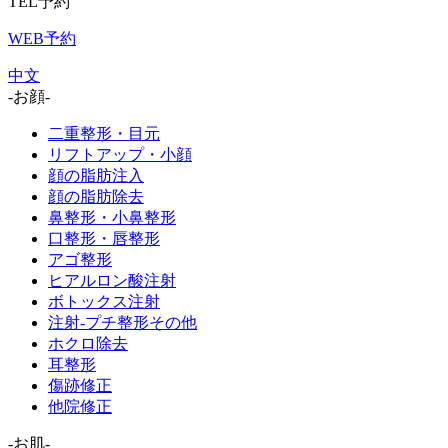
TEL予約
WEB予約
中文
-お顔-
二重整形・目元
リフトアップ・小顔
顔の脂肪注入
顔の脂肪除去
鼻整形・小鼻整形
口整形・唇整形
アゴ整形
ヒアルロン酸注射
ボトックス注射
注射-プチ整形その他
ホクロ除去
耳整形
傷跡修正
他院修正
-お肌-