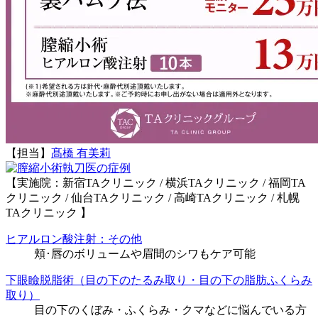
【担当】
髙橋 有美莉
執刀医の症例
【実施院：新宿TAクリニック / 横浜TAクリニック / 福岡TA
クリニック / 仙台TAクリニック / 高崎TAクリニック / 札幌
TAクリニック 】
ヒアルロン酸注射：その他
頬･唇のボリュームや眉間のシワもケア可能
下眼瞼脱脂術（目の下のたるみ取り・目の下の脂肪ふくらみ
取り）
目の下のくぼみ・ふくらみ・クマなどに悩んでいる方