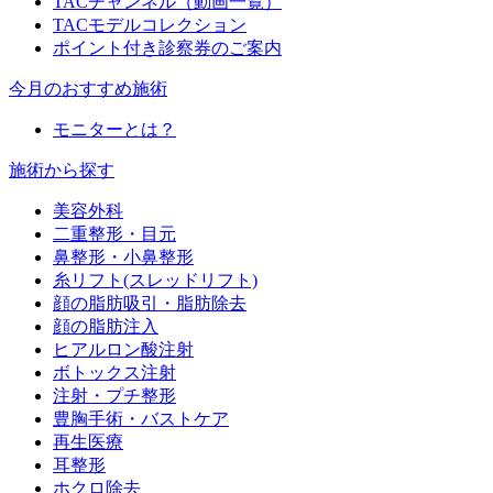
TACチャンネル（動画一覧）
TACモデルコレクション
ポイント付き診察券のご案内
今月のおすすめ施術
モニターとは？
施術から探す
美容外科
二重整形・目元
鼻整形・小鼻整形
糸リフト(スレッドリフト)
顔の脂肪吸引・脂肪除去
顔の脂肪注入
ヒアルロン酸注射
ボトックス注射
注射・プチ整形
豊胸手術・バストケア
再生医療
耳整形
ホクロ除去