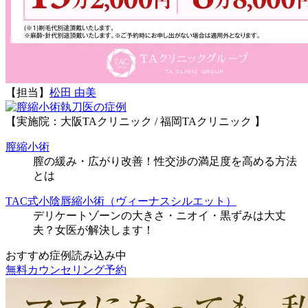
【担当】
松田 由美
執刀医の症例
【実施院：大阪TAクリニック / 福岡TAクリニック 】
膣縮小術
膣の緩み・広がり改善！性交渉の満足度を高める方法
とは
TAC式小陰唇縮小術（ヴィーナスシルエット）
デリケートゾーンの大きさ・ニオイ・黒ずみは大丈
夫？女医が解決します！
おすすめ症例読み込み中
無料カウンセリング予約