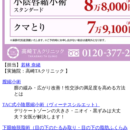
【担当】
若林 奈緒
【実施院：高崎TAクリニック 】
膣縮小術
膣の緩み・広がり改善！性交渉の満足度を高める方法
とは
TAC式小陰唇縮小術（ヴィーナスシルエット）
デリケートゾーンの大きさ・ニオイ・黒ずみは大丈
夫？女医が解決します！
下眼瞼脱脂術（目の下のたるみ取り・目の下の脂肪ふくらみ