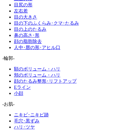
目尻の形
左右差
目の大きさ
目の下のふくらみ･クマ･たるみ
目の上のたるみ
鼻の高さ･形
顔の脂肪除去
人中･唇の形･アヒル口
-輪郭-
額のボリューム・ハリ
頬のボリューム・ハリ
顔のたるみ整形･リフトアップ
Eライン
小顔
-お肌-
ニキビ･ニキビ跡
毛穴･黒ずみ
ハリ･ツヤ