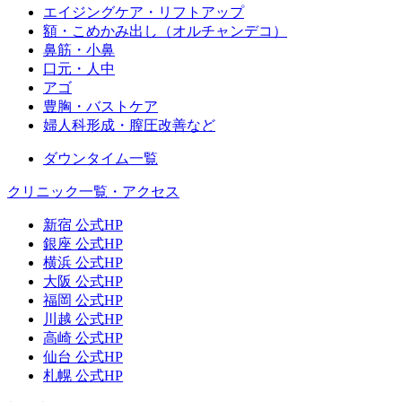
エイジングケア・リフトアップ
額・こめかみ出し（オルチャンデコ）
鼻筋・小鼻
口元・人中
アゴ
豊胸・バストケア
婦人科形成・膣圧改善など
ダウンタイム一覧
クリニック一覧・アクセス
新宿 公式HP
銀座 公式HP
横浜 公式HP
大阪 公式HP
福岡 公式HP
川越 公式HP
高崎 公式HP
仙台 公式HP
札幌 公式HP