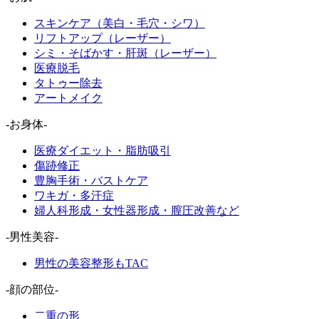
スキンケア（美白・毛穴・シワ）
リフトアップ（レーザー）
シミ・そばかす・肝斑（レーザー）
医療脱毛
タトゥー除去
アートメイク
-お身体-
医療ダイエット・脂肪吸引
傷跡修正
豊胸手術・バストケア
ワキガ・多汗症
婦人科形成・女性器形成・膣圧改善など
-男性美容-
男性の美容整形もTAC
-顔の部位-
二重の形