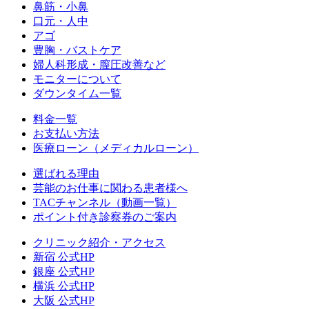
鼻筋・小鼻
口元・人中
アゴ
豊胸・バストケア
婦人科形成・膣圧改善など
モニターについて
ダウンタイム一覧
料金一覧
お支払い方法
医療ローン（メディカルローン）
選ばれる理由
芸能のお仕事に関わる患者様へ
TACチャンネル（動画一覧）
ポイント付き診察券のご案内
クリニック紹介・アクセス
新宿 公式HP
銀座 公式HP
横浜 公式HP
大阪 公式HP