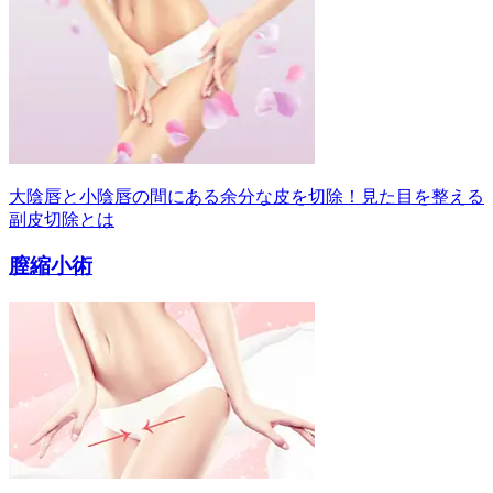
大陰唇と小陰唇の間にある余分な皮を切除！見た目を整える
副皮切除とは
膣縮小術