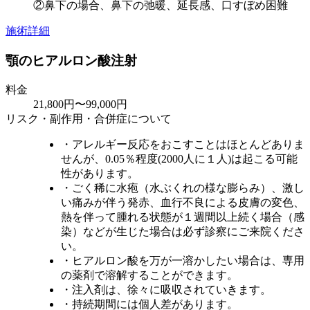
②鼻下の場合、鼻下の弛暖、延長感、口すぼめ困難
施術詳細
顎のヒアルロン酸注射
料金
21,800円〜99,000円
リスク・副作用・合併症について
・アレルギー反応をおこすことはほとんどありま
せんが、0.05％程度(2000人に１人)は起こる可能
性があります。
・ごく稀に水疱（水ぶくれの様な膨らみ）、激し
い痛みが伴う発赤、血行不良による皮膚の変色、
熱を伴って腫れる状態が１週間以上続く場合（感
染）などが生じた場合は必ず診察にご来院くださ
い。
・ヒアルロン酸を万が一溶かしたい場合は、専用
の薬剤で溶解することができます。
・注入剤は、徐々に吸収されていきます。
・持続期間には個人差があります。