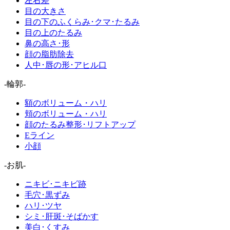
左右差
目の大きさ
目の下のふくらみ･クマ･たるみ
目の上のたるみ
鼻の高さ･形
顔の脂肪除去
人中･唇の形･アヒル口
-輪郭-
額のボリューム・ハリ
頬のボリューム・ハリ
顔のたるみ整形･リフトアップ
Eライン
小顔
-お肌-
ニキビ･ニキビ跡
毛穴･黒ずみ
ハリ･ツヤ
シミ･肝斑･そばかす
美白･くすみ