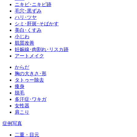
ニキビ･ニキビ跡
毛穴･黒ずみ
ハリ･ツヤ
シミ･肝斑･そばかす
美白･くすみ
小じわ
肌質改善
妊娠線･肉割れ･リスカ跡
アートメイク
からだ
胸の大きさ･形
タトゥー除去
痩身
脱毛
多汗症･ワキガ
女性器
肩こり
症例写真
二重・目元