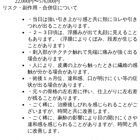
22,000円〜576,000円
リスク・副作用・合併症について
・当日は強い引き上がり感と共に頬にヨレや引き
つれが出ることがあります。
・２～３日頃は、浮腫みが出て丸顔に見えること
もあります。（浮腫によりくぼみ、段差が生じる
ことがあります）
・刺入部がチクチク触れて先端に痛みが強く出る
場合があります。
・人により、皮膚の上から触ったときに繊維の感
触が分かる場合があります。
・術後１ヵ月位、違和感、口が明けにくい等の症
状が出る場合があります。
・元々の骨格の左右差に伴い、仕上がりに左右差
が残ることがあります。
・ごく稀に、治療後しびれを感じられることがご
ざいますが、時間と共に改善します。
・ごく稀に、麻酔の影響により目の開けにくさや
違和感を感じられることがありますが、時間と共
に改善します。