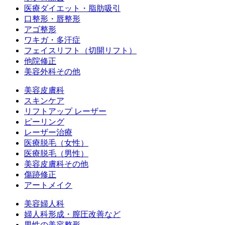
医療ダイエット・脂肪吸引
口整形・唇整形
アゴ整形
ワキガ・多汗症
フェイスリフト（切開リフト）
他院修正
美容外科その他
美容皮膚科
スキンケア
リフトアップ レーザー
ピーリング
レーザー治療
医療脱毛（女性）
医療脱毛（男性）
美容皮膚科その他
傷跡修正
アートメイク
美容婦人科
婦人科形成・膣圧改善など
男性の美容整形