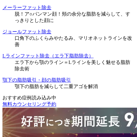
メーラーファット除去
脱！ア○パンマン顔！頬の余分な脂肪を減らして、す
っきりとした顔に
ジョールファット除去
口角下のふくらみやたるみ、マリオネットラインを改
善
Lラインファット除去（エラ下脂肪除去）
エラ下から顎のライン＝Lラインを美しく魅せる脂肪
除去術
顎下の脂肪吸引・顔の脂肪吸引
顎下の脂肪を減らして二重アゴを解消
おすすめ症例読み込み中
無料カウンセリング予約