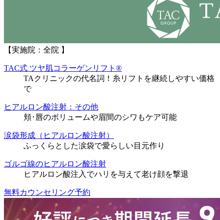
【実施院：全院 】
TAC式 ツヤ肌コラーゲンリフト®
TAクリニックの代名詞！糸リフトを継続しやすい価格
で
ヒアルロン酸注射：その他
頬･唇のボリュームや眉間のシワもケア可能
涙袋形成（ヒアルロン酸注射）
ふっくらとした涙袋で愛らしい目元作り
ゴルゴ線のヒアルロン酸注射
ヒアルロン酸注入でハリを与えて老け顔を撃退
無料カウンセリング予約