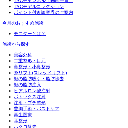
TACチャンネル（動画一覧）
TACモデルコレクション
ポイント付き診察券のご案内
今月のおすすめ施術
モニターとは？
施術から探す
美容外科
二重整形・目元
鼻整形・小鼻整形
糸リフト(スレッドリフト)
顔の脂肪吸引・脂肪除去
顔の脂肪注入
ヒアルロン酸注射
ボトックス注射
注射・プチ整形
豊胸手術・バストケア
再生医療
耳整形
ホクロ除去