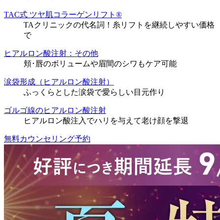
TAC式 ツヤ肌コラーゲンリフト®
TAクリニックの代名詞！糸リフトを継続しやすい価格
で
ヒアルロン酸注射：その他
頬･唇のボリュームや眉間のシワもケア可能
涙袋形成（ヒアルロン酸注射）
ふっくらとした涙袋で愛らしい目元作り
ゴルゴ線のヒアルロン酸注射
ヒアルロン酸注入でハリを与えて老け顔を撃退
無料カウンセリング予約