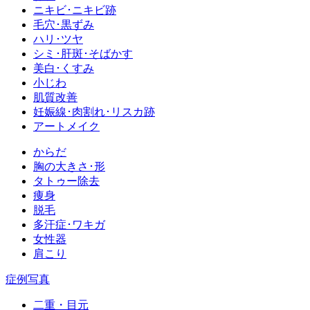
ニキビ･ニキビ跡
毛穴･黒ずみ
ハリ･ツヤ
シミ･肝斑･そばかす
美白･くすみ
小じわ
肌質改善
妊娠線･肉割れ･リスカ跡
アートメイク
からだ
胸の大きさ･形
タトゥー除去
痩身
脱毛
多汗症･ワキガ
女性器
肩こり
症例写真
二重・目元