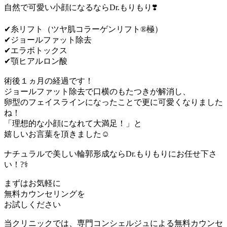
自然で可愛い小顔になるならDr.もりもり❣️
✔︎糸リフト（ツヤ肌コラーゲンリフト®︎極）
✔︎ジョールファット除去
✔︎エラボトックス
✔︎顎ヒアルロン酸
術後１ヵ月の経過です！
ジョールファット除去で口横のもたつきが解消し、
卵型のフェイスラインになったことで更に可愛くなりました
ね！
「理想的な小顔になれて大満足！」と
嬉しいお言葉を頂きました☺️
ナチュラルで美しい輪郭形成ならDr.もりもりにお任せ下さ
い！?‍⚕️
まずはお気軽に
無料カウンセリング
を
お試しください
当クリニックでは、専門コンシェルジュによる無料カウンセ