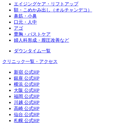
エイジングケア・リフトアップ
額・こめかみ出し（オルチャンデコ）
鼻筋・小鼻
口元・人中
アゴ
豊胸・バストケア
婦人科形成・膣圧改善など
ダウンタイム一覧
クリニック一覧・アクセス
新宿 公式HP
銀座 公式HP
横浜 公式HP
大阪 公式HP
福岡 公式HP
川越 公式HP
高崎 公式HP
仙台 公式HP
札幌 公式HP