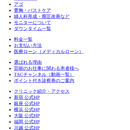
アゴ
豊胸・バストケア
婦人科形成・膣圧改善など
モニターについて
ダウンタイム一覧
料金一覧
お支払い方法
医療ローン（メディカルローン）
選ばれる理由
芸能のお仕事に関わる患者様へ
TACチャンネル（動画一覧）
ポイント付き診察券のご案内
クリニック紹介・アクセス
新宿 公式HP
銀座 公式HP
横浜 公式HP
大阪 公式HP
福岡 公式HP
川越 公式HP