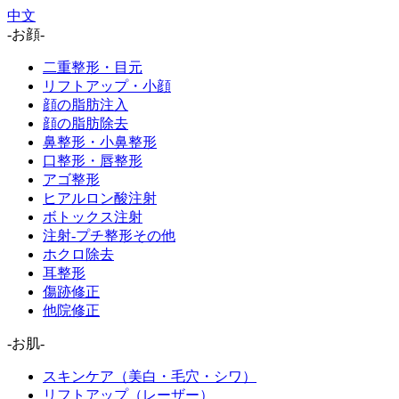
中文
-お顔-
二重整形・目元
リフトアップ・小顔
顔の脂肪注入
顔の脂肪除去
鼻整形・小鼻整形
口整形・唇整形
アゴ整形
ヒアルロン酸注射
ボトックス注射
注射-プチ整形その他
ホクロ除去
耳整形
傷跡修正
他院修正
-お肌-
スキンケア（美白・毛穴・シワ）
リフトアップ（レーザー）