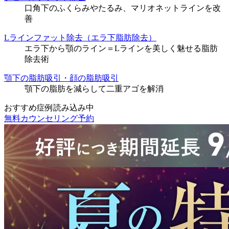
口角下のふくらみやたるみ、マリオネットラインを改
善
Lラインファット除去（エラ下脂肪除去）
エラ下から顎のライン＝Lラインを美しく魅せる脂肪
除去術
顎下の脂肪吸引・顔の脂肪吸引
顎下の脂肪を減らして二重アゴを解消
おすすめ症例読み込み中
無料カウンセリング予約