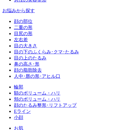
お悩みから探す
顔の部位
二重の形
目尻の形
左右差
目の大きさ
目の下のふくらみ･クマ･たるみ
目の上のたるみ
鼻の高さ･形
顔の脂肪除去
人中･唇の形･アヒル口
輪郭
額のボリューム・ハリ
頬のボリューム・ハリ
顔のたるみ整形･リフトアップ
Eライン
小顔
お肌