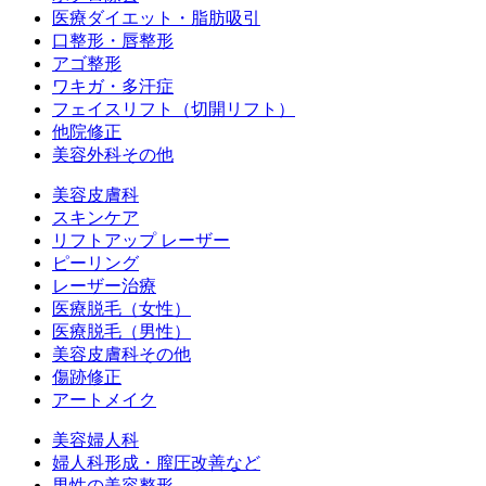
医療ダイエット・脂肪吸引
口整形・唇整形
アゴ整形
ワキガ・多汗症
フェイスリフト（切開リフト）
他院修正
美容外科その他
美容皮膚科
スキンケア
リフトアップ レーザー
ピーリング
レーザー治療
医療脱毛（女性）
医療脱毛（男性）
美容皮膚科その他
傷跡修正
アートメイク
美容婦人科
婦人科形成・膣圧改善など
男性の美容整形