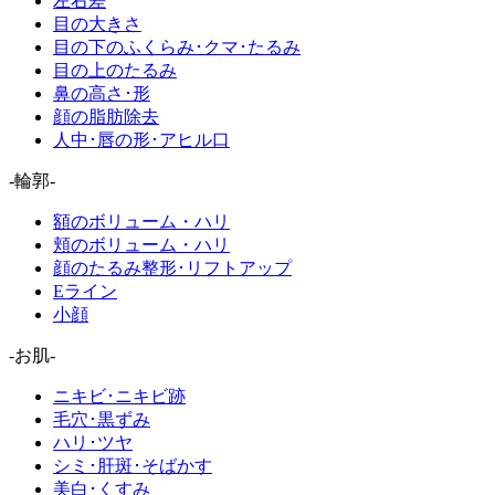
左右差
目の大きさ
目の下のふくらみ･クマ･たるみ
目の上のたるみ
鼻の高さ･形
顔の脂肪除去
人中･唇の形･アヒル口
-輪郭-
額のボリューム・ハリ
頬のボリューム・ハリ
顔のたるみ整形･リフトアップ
Eライン
小顔
-お肌-
ニキビ･ニキビ跡
毛穴･黒ずみ
ハリ･ツヤ
シミ･肝斑･そばかす
美白･くすみ