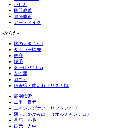
小じわ
肌質改善
傷跡修正
アートメイク
-からだ-
胸の大きさ･形
タトゥー除去
痩身
脱毛
多汗症･ワキガ
女性器
肩こり
妊娠線・肉割れ・リスカ跡
症例検索
二重・目元
エイジングケア・リフトアップ
額・こめかみ出し（オルチャンデコ）
鼻筋・小鼻
口元・人中