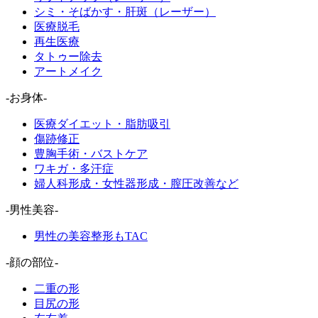
シミ・そばかす・肝斑（レーザー）
医療脱毛
再生医療
タトゥー除去
アートメイク
-お身体-
医療ダイエット・脂肪吸引
傷跡修正
豊胸手術・バストケア
ワキガ・多汗症
婦人科形成・女性器形成・膣圧改善など
-男性美容-
男性の美容整形もTAC
-顔の部位-
二重の形
目尻の形