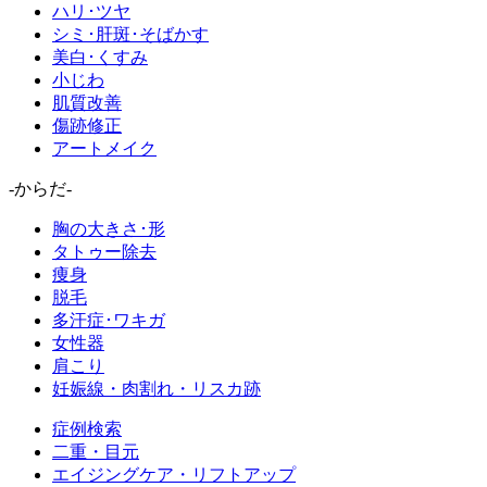
ハリ･ツヤ
シミ･肝斑･そばかす
美白･くすみ
小じわ
肌質改善
傷跡修正
アートメイク
-からだ-
胸の大きさ･形
タトゥー除去
痩身
脱毛
多汗症･ワキガ
女性器
肩こり
妊娠線・肉割れ・リスカ跡
症例検索
二重・目元
エイジングケア・リフトアップ