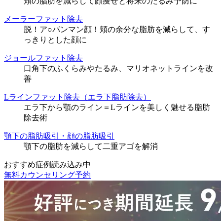
頬の脂肪を減らして顔痩せと将来のたるみ予防に
メーラーファット除去
脱！ア○パンマン顔！頬の余分な脂肪を減らして、す
っきりとした顔に
ジョールファット除去
口角下のふくらみやたるみ、マリオネットラインを改
善
Lラインファット除去（エラ下脂肪除去）
エラ下から顎のライン＝Lラインを美しく魅せる脂肪
除去術
顎下の脂肪吸引・顔の脂肪吸引
顎下の脂肪を減らして二重アゴを解消
おすすめ症例読み込み中
無料カウンセリング予約