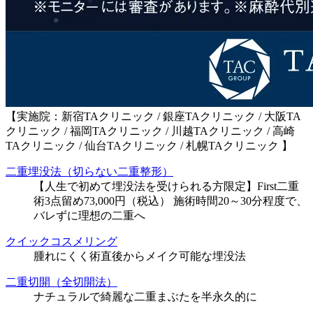
【実施院：新宿TAクリニック / 銀座TAクリニック / 大阪TA
クリニック / 福岡TAクリニック / 川越TAクリニック / 高崎
TAクリニック / 仙台TAクリニック / 札幌TAクリニック 】
二重埋没法（切らない二重整形）
【人生で初めて埋没法を受けられる方限定】First二重
術3点留め73,000円（税込） 施術時間20～30分程度で、
バレずに理想の二重へ
クイックコスメリング
腫れにくく術直後からメイク可能な埋没法
二重切開（全切開法）
ナチュラルで綺麗な二重まぶたを半永久的に