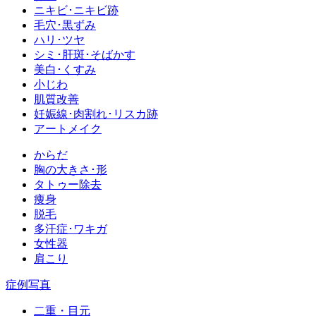
ニキビ･ニキビ跡
毛穴･黒ずみ
ハリ･ツヤ
シミ･肝斑･そばかす
美白･くすみ
小じわ
肌質改善
妊娠線･肉割れ･リスカ跡
アートメイク
からだ
胸の大きさ･形
タトゥー除去
痩身
脱毛
多汗症･ワキガ
女性器
肩こり
症例写真
二重・目元