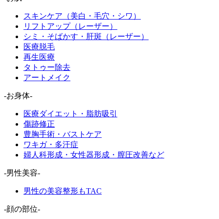
スキンケア（美白・毛穴・シワ）
リフトアップ（レーザー）
シミ・そばかす・肝斑（レーザー）
医療脱毛
再生医療
タトゥー除去
アートメイク
-お身体-
医療ダイエット・脂肪吸引
傷跡修正
豊胸手術・バストケア
ワキガ・多汗症
婦人科形成・女性器形成・膣圧改善など
-男性美容-
男性の美容整形もTAC
-顔の部位-