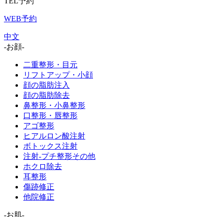
TEL予約
WEB予約
中文
-お顔-
二重整形・目元
リフトアップ・小顔
顔の脂肪注入
顔の脂肪除去
鼻整形・小鼻整形
口整形・唇整形
アゴ整形
ヒアルロン酸注射
ボトックス注射
注射-プチ整形その他
ホクロ除去
耳整形
傷跡修正
他院修正
-お肌-