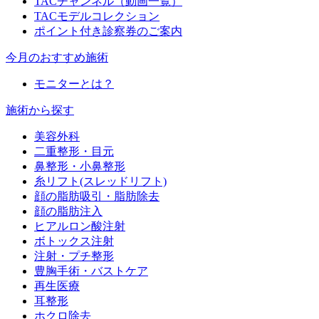
TACチャンネル（動画一覧）
TACモデルコレクション
ポイント付き診察券のご案内
今月のおすすめ施術
モニターとは？
施術から探す
美容外科
二重整形・目元
鼻整形・小鼻整形
糸リフト(スレッドリフト)
顔の脂肪吸引・脂肪除去
顔の脂肪注入
ヒアルロン酸注射
ボトックス注射
注射・プチ整形
豊胸手術・バストケア
再生医療
耳整形
ホクロ除去