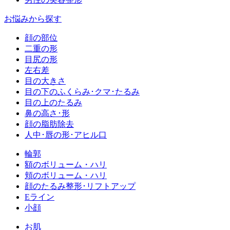
お悩みから探す
顔の部位
二重の形
目尻の形
左右差
目の大きさ
目の下のふくらみ･クマ･たるみ
目の上のたるみ
鼻の高さ･形
顔の脂肪除去
人中･唇の形･アヒル口
輪郭
額のボリューム・ハリ
頬のボリューム・ハリ
顔のたるみ整形･リフトアップ
Eライン
小顔
お肌