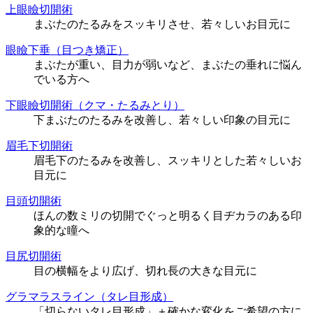
上眼瞼切開術
まぶたのたるみをスッキリさせ、若々しいお目元に
眼瞼下垂（目つき矯正）
まぶたが重い、目力が弱いなど、まぶたの垂れに悩ん
でいる方へ
下眼瞼切開術（クマ・たるみとり）
下まぶたのたるみを改善し、若々しい印象の目元に
眉毛下切開術
眉毛下のたるみを改善し、スッキリとした若々しいお
目元に
目頭切開術
ほんの数ミリの切開でぐっと明るく目ヂカラのある印
象的な瞳へ
目尻切開術
目の横幅をより広げ、切れ長の大きな目元に
グラマラスライン（タレ目形成）
「切らないタレ目形成」＋確かな変化をご希望の方に