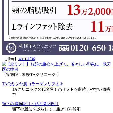
【担当】
香山 武蔵
執刀
医の症例
【実施院：札幌TAクリニック 】
TAC式 ツヤ肌コラーゲンリフト®
TAクリニックの代名詞！糸リフトを継続しやすい価格
で
顎下の脂肪吸引・顔の脂肪吸引
顎下の脂肪を減らして二重アゴを解消