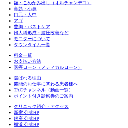
額・こめかみ出し（オルチャンデコ）
鼻筋・小鼻
口元・人中
アゴ
豊胸・バストケア
婦人科形成・膣圧改善など
モニターについて
ダウンタイム一覧
料金一覧
お支払い方法
医療ローン（メディカルローン）
選ばれる理由
芸能のお仕事に関わる患者様へ
TACチャンネル（動画一覧）
ポイント付き診察券のご案内
クリニック紹介・アクセス
新宿 公式HP
銀座 公式HP
横浜 公式HP