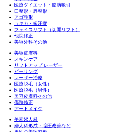
医療ダイエット・脂肪吸引
口整形・唇整形
アゴ整形
ワキガ・多汗症
フェイスリフト（切開リフト）
他院修正
美容外科その他
美容皮膚科
スキンケア
リフトアップ レーザー
ピーリング
レーザー治療
医療脱毛（女性）
医療脱毛（男性）
美容皮膚科その他
傷跡修正
アートメイク
美容婦人科
婦人科形成・膣圧改善など
男性の美容整形