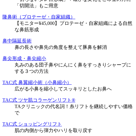
「切開法」もご用意
隆鼻術（プロテーゼ・自家組織）
【モニター¥45,000】プロテーゼ・自家組織による自然
な鼻筋形成
鼻中隔延長術
鼻の長さや鼻先の角度を整えて豚鼻を解消
鼻尖形成・鼻尖縮小
丸みのある団子鼻やにんにく鼻をすっきりシャープに
する３つの方法
TAC式 鼻翼縮小術（小鼻縮小）
広がる小鼻を縮小してスッキリとしたお鼻へ
TAC式 ツヤ肌コラーゲンリフト®
TAクリニックの代名詞！糸リフトを継続しやすい価格
で
TAC式 ショッピングリフト
肌の内側から弾力やハリを取り戻す