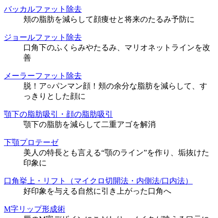
バッカルファット除去
頬の脂肪を減らして顔痩せと将来のたるみ予防に
ジョールファット除去
口角下のふくらみやたるみ、マリオネットラインを改
善
メーラーファット除去
脱！ア○パンマン顔！頬の余分な脂肪を減らして、す
っきりとした顔に
顎下の脂肪吸引・顔の脂肪吸引
顎下の脂肪を減らして二重アゴを解消
下顎プロテーゼ
美人の特長とも言える“顎のライン”を作り、垢抜けた
印象に
口角挙上・リフト（マイクロ切開法・内側法/口内法）
好印象を与える自然に引き上がった口角へ
M字リップ形成術