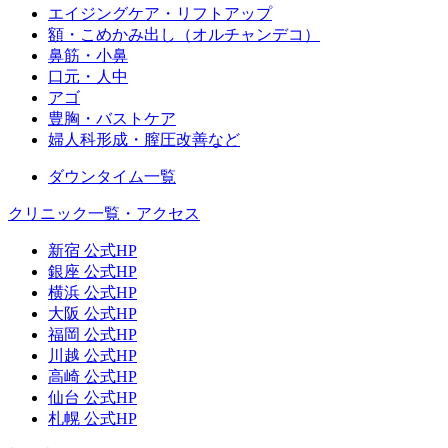
エイジングケア・リフトアップ
額・こめかみ出し（オルチャンデコ）
鼻筋・小鼻
口元・人中
アゴ
豊胸・バストケア
婦人科形成・膣圧改善など
ダウンタイム一覧
クリニック一覧・アクセス
新宿 公式HP
銀座 公式HP
横浜 公式HP
大阪 公式HP
福岡 公式HP
川越 公式HP
高崎 公式HP
仙台 公式HP
札幌 公式HP