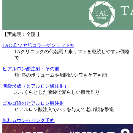
【実施院：全院 】
TAC式 ツヤ肌コラーゲンリフト®
TAクリニックの代名詞！糸リフトを継続しやすい価格
で
ヒアルロン酸注射：その他
頬･唇のボリュームや眉間のシワもケア可能
涙袋形成（ヒアルロン酸注射）
ふっくらとした涙袋で愛らしい目元作り
ゴルゴ線のヒアルロン酸注射
ヒアルロン酸注入でハリを与えて老け顔を撃退
無料カウンセリング予約