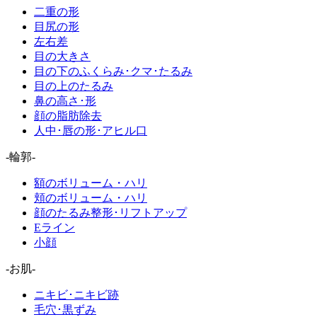
二重の形
目尻の形
左右差
目の大きさ
目の下のふくらみ･クマ･たるみ
目の上のたるみ
鼻の高さ･形
顔の脂肪除去
人中･唇の形･アヒル口
-輪郭-
額のボリューム・ハリ
頬のボリューム・ハリ
顔のたるみ整形･リフトアップ
Eライン
小顔
-お肌-
ニキビ･ニキビ跡
毛穴･黒ずみ