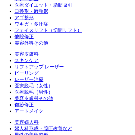
医療ダイエット・脂肪吸引
口整形・唇整形
アゴ整形
ワキガ・多汗症
フェイスリフト（切開リフト）
他院修正
美容外科その他
美容皮膚科
スキンケア
リフトアップ レーザー
ピーリング
レーザー治療
医療脱毛（女性）
医療脱毛（男性）
美容皮膚科その他
傷跡修正
アートメイク
美容婦人科
婦人科形成・膣圧改善など
男性の美容整形