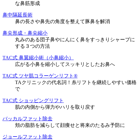
な鼻筋形成
鼻中隔延長術
鼻の長さや鼻先の角度を整えて豚鼻を解消
鼻尖形成・鼻尖縮小
丸みのある団子鼻やにんにく鼻をすっきりシャープに
する３つの方法
TAC式 鼻翼縮小術（小鼻縮小）
広がる小鼻を縮小してスッキリとしたお鼻へ
TAC式 ツヤ肌コラーゲンリフト®
TAクリニックの代名詞！糸リフトを継続しやすい価格
で
TAC式 ショッピングリフト
肌の内側から弾力やハリを取り戻す
バッカルファット除去
頬の脂肪を減らして顔痩せと将来のたるみ予防に
ジョールファット除去