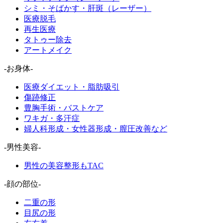
シミ・そばかす・肝斑（レーザー）
医療脱毛
再生医療
タトゥー除去
アートメイク
-お身体-
医療ダイエット・脂肪吸引
傷跡修正
豊胸手術・バストケア
ワキガ・多汗症
婦人科形成・女性器形成・膣圧改善など
-男性美容-
男性の美容整形もTAC
-顔の部位-
二重の形
目尻の形