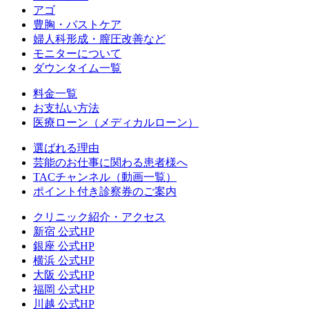
アゴ
豊胸・バストケア
婦人科形成・膣圧改善など
モニターについて
ダウンタイム一覧
料金一覧
お支払い方法
医療ローン（メディカルローン）
選ばれる理由
芸能のお仕事に関わる患者様へ
TACチャンネル（動画一覧）
ポイント付き診察券のご案内
クリニック紹介・アクセス
新宿 公式HP
銀座 公式HP
横浜 公式HP
大阪 公式HP
福岡 公式HP
川越 公式HP