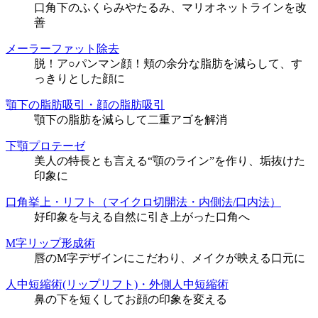
口角下のふくらみやたるみ、マリオネットラインを改
善
メーラーファット除去
脱！ア○パンマン顔！頬の余分な脂肪を減らして、す
っきりとした顔に
顎下の脂肪吸引・顔の脂肪吸引
顎下の脂肪を減らして二重アゴを解消
下顎プロテーゼ
美人の特長とも言える“顎のライン”を作り、垢抜けた
印象に
口角挙上・リフト（マイクロ切開法・内側法/口内法）
好印象を与える自然に引き上がった口角へ
M字リップ形成術
唇のM字デザインにこだわり、メイクが映える口元に
人中短縮術(リップリフト)・外側人中短縮術
鼻の下を短くしてお顔の印象を変える