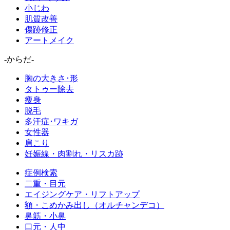
小じわ
肌質改善
傷跡修正
アートメイク
-からだ-
胸の大きさ･形
タトゥー除去
痩身
脱毛
多汗症･ワキガ
女性器
肩こり
妊娠線・肉割れ・リスカ跡
症例検索
二重・目元
エイジングケア・リフトアップ
額・こめかみ出し（オルチャンデコ）
鼻筋・小鼻
口元・人中