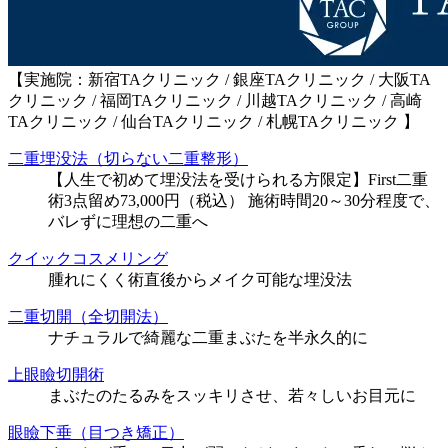
【実施院：新宿TAクリニック / 銀座TAクリニック / 大阪TA
クリニック / 福岡TAクリニック / 川越TAクリニック / 高崎
TAクリニック / 仙台TAクリニック / 札幌TAクリニック 】
二重埋没法（切らない二重整形）
【人生で初めて埋没法を受けられる方限定】First二重
術3点留め73,000円（税込） 施術時間20～30分程度で、
バレずに理想の二重へ
クイックコスメリング
腫れにくく術直後からメイク可能な埋没法
二重切開（全切開法）
ナチュラルで綺麗な二重まぶたを半永久的に
上眼瞼切開術
まぶたのたるみをスッキリさせ、若々しいお目元に
眼瞼下垂（目つき矯正）