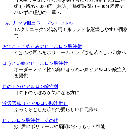
【人生で初めて埋没法を受けられる方限定】First二重
術3点留め73,000円（税込） 施術時間20～30分程度で、
バレずに理想の二重へ
TAC式 ツヤ肌コラーゲンリフト®
TAクリニックの代名詞！糸リフトを継続しやすい価格
で
おでこ・こめかみのヒアルロン酸注射
くぼみや凹みをボリュームアップさせ若々しい印象へ
ほうれい線のヒアルロン酸注射
オーダーメイド性の高いほうれい線ヒアルロン酸注入
を提供
目の下のヒアルロン酸注射
目の下のくぼみが気になる方に
涙袋形成（ヒアルロン酸注射）
ふっくらとした涙袋で愛らしい目元作り
ヒアルロン酸注射：その他
頬･唇のボリュームや眉間のシワもケア可能