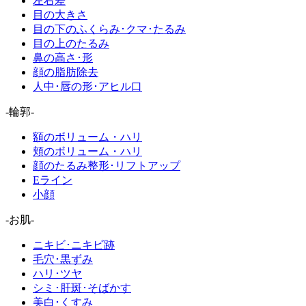
左右差
目の大きさ
目の下のふくらみ･クマ･たるみ
目の上のたるみ
鼻の高さ･形
顔の脂肪除去
人中･唇の形･アヒル口
-輪郭-
額のボリューム・ハリ
頬のボリューム・ハリ
顔のたるみ整形･リフトアップ
Eライン
小顔
-お肌-
ニキビ･ニキビ跡
毛穴･黒ずみ
ハリ･ツヤ
シミ･肝斑･そばかす
美白･くすみ