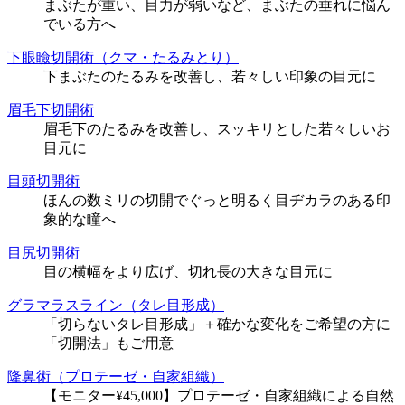
まぶたが重い、目力が弱いなど、まぶたの垂れに悩ん
でいる方へ
下眼瞼切開術（クマ・たるみとり）
下まぶたのたるみを改善し、若々しい印象の目元に
眉毛下切開術
眉毛下のたるみを改善し、スッキリとした若々しいお
目元に
目頭切開術
ほんの数ミリの切開でぐっと明るく目ヂカラのある印
象的な瞳へ
目尻切開術
目の横幅をより広げ、切れ長の大きな目元に
グラマラスライン（タレ目形成）
「切らないタレ目形成」＋確かな変化をご希望の方に
「切開法」もご用意
隆鼻術（プロテーゼ・自家組織）
【モニター¥45,000】プロテーゼ・自家組織による自然