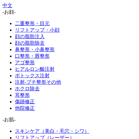
中文
-お顔-
二重整形・目元
リフトアップ・小顔
顔の脂肪注入
顔の脂肪除去
鼻整形・小鼻整形
口整形・唇整形
アゴ整形
ヒアルロン酸注射
ボトックス注射
注射-プチ整形その他
ホクロ除去
耳整形
傷跡修正
他院修正
-お肌-
スキンケア（美白・毛穴・シワ）
リフトアップ（レーザー）