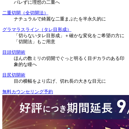
バレずに理想の二重へ
二重切開（全切開法）
ナチュラルで綺麗な二重まぶたを半永久的に
グラマラスライン（タレ目形成）
「切らないタレ目形成」＋確かな変化をご希望の方に
「切開法」もご用意
目頭切開術
ほんの数ミリの切開でぐっと明るく目ヂカラのある印
象的な瞳へ
目尻切開術
目の横幅をより広げ、切れ長の大きな目元に
無料カウンセリング予約