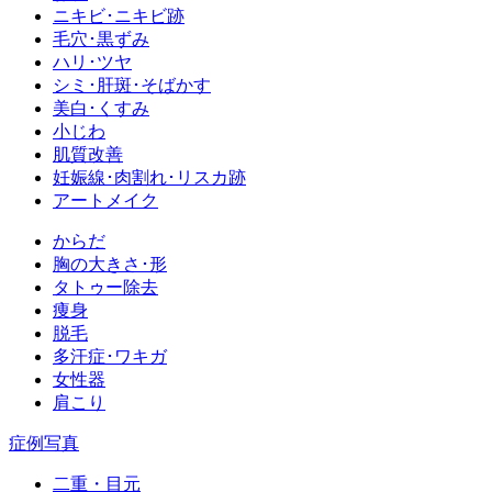
ニキビ･ニキビ跡
毛穴･黒ずみ
ハリ･ツヤ
シミ･肝斑･そばかす
美白･くすみ
小じわ
肌質改善
妊娠線･肉割れ･リスカ跡
アートメイク
からだ
胸の大きさ･形
タトゥー除去
痩身
脱毛
多汗症･ワキガ
女性器
肩こり
症例写真
二重・目元