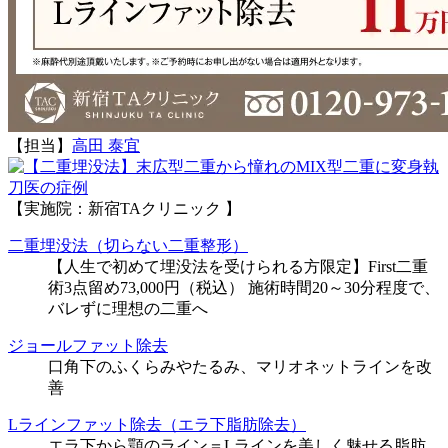
【担当】
高田 泰宜
執
刀医の症例
【実施院：新宿TAクリニック 】
二重埋没法（切らない二重整形）
【人生で初めて埋没法を受けられる方限定】First二重
術3点留め73,000円（税込） 施術時間20～30分程度で、
バレずに理想の二重へ
ジョールファット除去
口角下のふくらみやたるみ、マリオネットラインを改
善
Lラインファット除去（エラ下脂肪除去）
エラ下から顎のライン＝Lラインを美しく魅せる脂肪