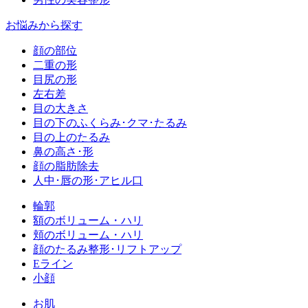
お悩みから探す
顔の部位
二重の形
目尻の形
左右差
目の大きさ
目の下のふくらみ･クマ･たるみ
目の上のたるみ
鼻の高さ･形
顔の脂肪除去
人中･唇の形･アヒル口
輪郭
額のボリューム・ハリ
頬のボリューム・ハリ
顔のたるみ整形･リフトアップ
Eライン
小顔
お肌