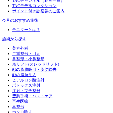
TACチャンネル（動画一覧）
TACモデルコレクション
ポイント付き診察券のご案内
今月のおすすめ施術
モニターとは？
施術から探す
美容外科
二重整形・目元
鼻整形・小鼻整形
糸リフト(スレッドリフト)
顔の脂肪吸引・脂肪除去
顔の脂肪注入
ヒアルロン酸注射
ボトックス注射
注射・プチ整形
豊胸手術・バストケア
再生医療
耳整形
ホクロ除去