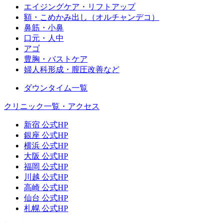
エイジングケア・リフトアップ
額・こめかみ出し（オルチャンデコ）
鼻筋・小鼻
口元・人中
アゴ
豊胸・バストケア
婦人科形成・膣圧改善など
ダウンタイム一覧
クリニック一覧・アクセス
新宿 公式HP
銀座 公式HP
横浜 公式HP
大阪 公式HP
福岡 公式HP
川越 公式HP
高崎 公式HP
仙台 公式HP
札幌 公式HP