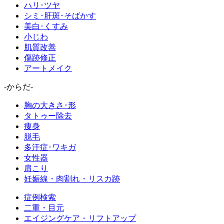
ハリ･ツヤ
シミ･肝斑･そばかす
美白･くすみ
小じわ
肌質改善
傷跡修正
アートメイク
-からだ-
胸の大きさ･形
タトゥー除去
痩身
脱毛
多汗症･ワキガ
女性器
肩こり
妊娠線・肉割れ・リスカ跡
症例検索
二重・目元
エイジングケア・リフトアップ