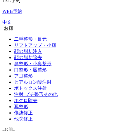
TEL予約
WEB予約
中文
-お顔-
二重整形・目元
リフトアップ・小顔
顔の脂肪注入
顔の脂肪除去
鼻整形・小鼻整形
口整形・唇整形
アゴ整形
ヒアルロン酸注射
ボトックス注射
注射-プチ整形その他
ホクロ除去
耳整形
傷跡修正
他院修正
-お肌-