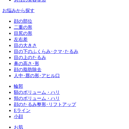
お悩みから探す
顔の部位
二重の形
目尻の形
左右差
目の大きさ
目の下のふくらみ･クマ･たるみ
目の上のたるみ
鼻の高さ･形
顔の脂肪除去
人中･唇の形･アヒル口
輪郭
額のボリューム・ハリ
頬のボリューム・ハリ
顔のたるみ整形･リフトアップ
Eライン
小顔
お肌