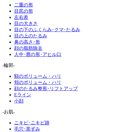
二重の形
目尻の形
左右差
目の大きさ
目の下のふくらみ･クマ･たるみ
目の上のたるみ
鼻の高さ･形
顔の脂肪除去
人中･唇の形･アヒル口
-輪郭-
額のボリューム・ハリ
頬のボリューム・ハリ
顔のたるみ整形･リフトアップ
Eライン
小顔
-お肌-
ニキビ･ニキビ跡
毛穴･黒ずみ