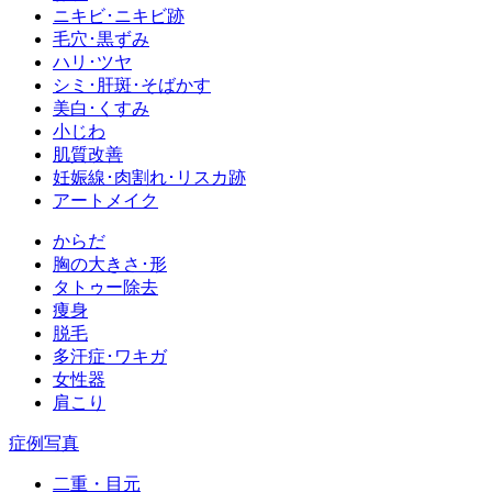
ニキビ･ニキビ跡
毛穴･黒ずみ
ハリ･ツヤ
シミ･肝斑･そばかす
美白･くすみ
小じわ
肌質改善
妊娠線･肉割れ･リスカ跡
アートメイク
からだ
胸の大きさ･形
タトゥー除去
痩身
脱毛
多汗症･ワキガ
女性器
肩こり
症例写真
二重・目元