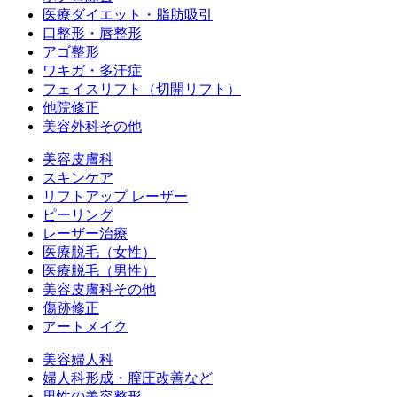
医療ダイエット・脂肪吸引
口整形・唇整形
アゴ整形
ワキガ・多汗症
フェイスリフト（切開リフト）
他院修正
美容外科その他
美容皮膚科
スキンケア
リフトアップ レーザー
ピーリング
レーザー治療
医療脱毛（女性）
医療脱毛（男性）
美容皮膚科その他
傷跡修正
アートメイク
美容婦人科
婦人科形成・膣圧改善など
男性の美容整形