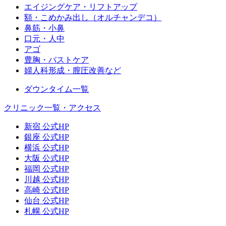
エイジングケア・リフトアップ
額・こめかみ出し（オルチャンデコ）
鼻筋・小鼻
口元・人中
アゴ
豊胸・バストケア
婦人科形成・膣圧改善など
ダウンタイム一覧
クリニック一覧・アクセス
新宿 公式HP
銀座 公式HP
横浜 公式HP
大阪 公式HP
福岡 公式HP
川越 公式HP
高崎 公式HP
仙台 公式HP
札幌 公式HP