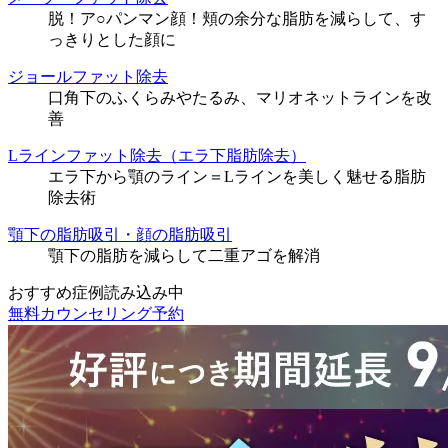
脱！ア○パンマン顔！頬の余分な脂肪を減らして、す
っきりとした顔に
ジョールファット除去
口角下のふくらみやたるみ、マリオネットラインを改
善
Lラインファット除去（エラ下脂肪除去）
エラ下から顎のライン＝Lラインを美しく魅せる脂肪
除去術
顎下の脂肪吸引・顔の脂肪吸引
顎下の脂肪を減らして二重アゴを解消
おすすめ症例読み込み中
無料カウンセリング予約