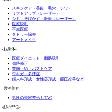
スキンケア（美白・毛穴・シワ）
リフトアップ（レーザー）
シミ・そばかす・肝斑（レーザー）
医療脱毛
再生医療
タトゥー除去
アートメイク
-お身体-
医療ダイエット・脂肪吸引
傷跡修正
豊胸手術・バストケア
ワキガ・多汗症
婦人科形成・女性器形成・膣圧改善など
-男性美容-
男性の美容整形もTAC
-顔の部位-