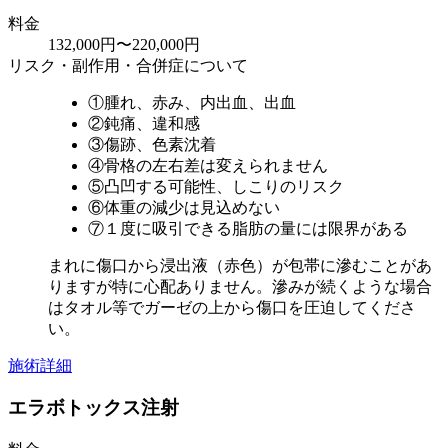
料金
132,000円〜220,000円
リスク・副作用・合併症について
①腫れ、赤み、内出血、出血
②鈍痛、違和感
③傷跡、色素沈着
④骨格の左右差は変えられません
⑤凸凹する可能性、しこりのリスク
⑥体重の減少は見込めない
⑦１度に吸引できる脂肪の量には限界がある
まれに傷口から浸出液（赤色）が包帯に滲むことがあ
りますが特に心配ありません。滲みが続くような場合
はタオル等でガーゼの上から傷口を圧迫してくださ
い。
施術詳細
エラボトックス注射