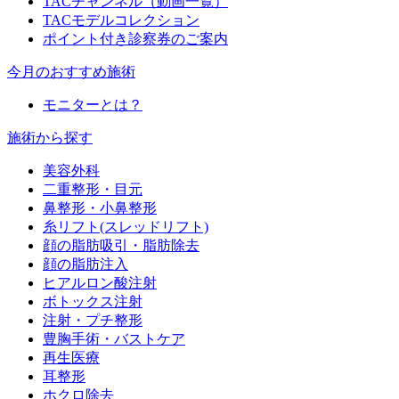
TACチャンネル（動画一覧）
TACモデルコレクション
ポイント付き診察券のご案内
今月のおすすめ施術
モニターとは？
施術から探す
美容外科
二重整形・目元
鼻整形・小鼻整形
糸リフト(スレッドリフト)
顔の脂肪吸引・脂肪除去
顔の脂肪注入
ヒアルロン酸注射
ボトックス注射
注射・プチ整形
豊胸手術・バストケア
再生医療
耳整形
ホクロ除去