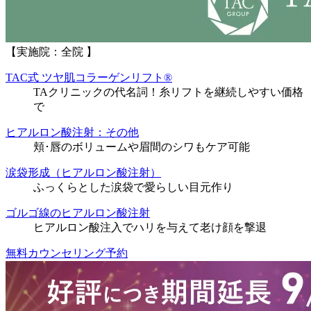
【実施院：全院 】
TAC式 ツヤ肌コラーゲンリフト®
TAクリニックの代名詞！糸リフトを継続しやすい価格
で
ヒアルロン酸注射：その他
頬･唇のボリュームや眉間のシワもケア可能
涙袋形成（ヒアルロン酸注射）
ふっくらとした涙袋で愛らしい目元作り
ゴルゴ線のヒアルロン酸注射
ヒアルロン酸注入でハリを与えて老け顔を撃退
無料カウンセリング予約