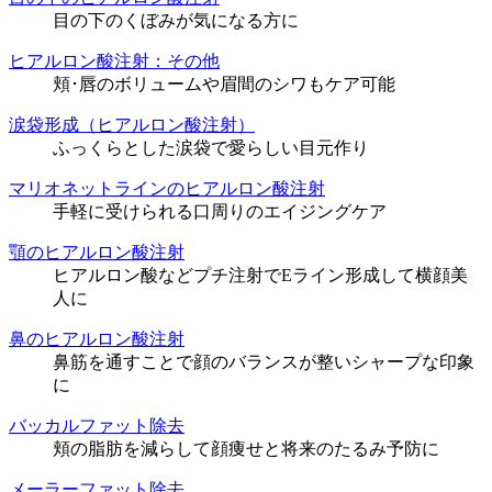
目の下のくぼみが気になる方に
ヒアルロン酸注射：その他
頬･唇のボリュームや眉間のシワもケア可能
涙袋形成（ヒアルロン酸注射）
ふっくらとした涙袋で愛らしい目元作り
マリオネットラインのヒアルロン酸注射
手軽に受けられる口周りのエイジングケア
顎のヒアルロン酸注射
ヒアルロン酸などプチ注射でEライン形成して横顔美
人に
鼻のヒアルロン酸注射
鼻筋を通すことで顔のバランスが整いシャープな印象
に
バッカルファット除去
頬の脂肪を減らして顔痩せと将来のたるみ予防に
メーラーファット除去