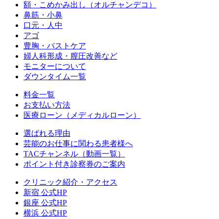
額・こめかみ出し（オルチャンデコ）
鼻筋・小鼻
口元・人中
アゴ
豊胸・バストケア
婦人科形成・膣圧改善など
モニターについて
ダウンタイム一覧
料金一覧
お支払い方法
医療ローン（メディカルローン）
選ばれる理由
芸能のお仕事に関わる患者様へ
TACチャンネル（動画一覧）
ポイント付き診察券のご案内
クリニック紹介・アクセス
新宿 公式HP
銀座 公式HP
横浜 公式HP