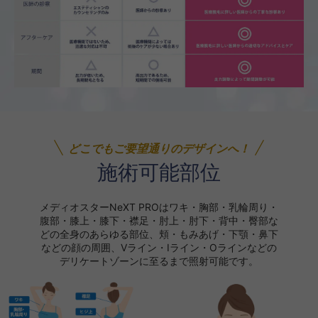
どこでもご要望通りのデザインへ！
施術可能部位
メディオスターNeXT PROはワキ・胸部・乳輪周り・
腹部・膝上・膝下・襟足・肘上・肘下・背中・臀部な
どの全身のあらゆる部位、
頬・もみあげ・下顎・鼻下
などの顔の周囲、Vライン・Iライン・Oラインなどの
デリケートゾーンに至るまで照射可能です。