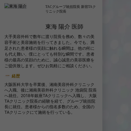
TACグループ統括院長 新宿TAク
リニック院長
東海 陽介 医師
大手美容外科で数年に渡り院長を務め、数々の美
容手術と美容施術を行ってきました。今でも、満
足された患者様の笑顔に触れる瞬間は、他の何に
も代え難い、僕にとっても特別な瞬間です。患者
様の最高の笑顔のために。誠心誠意の美容医療を
ご提供致します。ぜひお気軽にご相談ください。
経歴
大阪医科大学を卒業後、湘南美容外科クリニック
へ入職、後に湘南美容外科クリニック 池袋院 院長
へ就任。2018年銀座TAクリニックへ入職し、大阪
TAクリニック院長の経験を経て、グループ統括院
長に就任。患者様からの指名多数のため、全国の
TAクリニックにて施術を行っている。