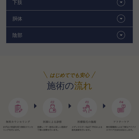
下肢
胴体
陰部
はじめてでも安心
施術の
流れ