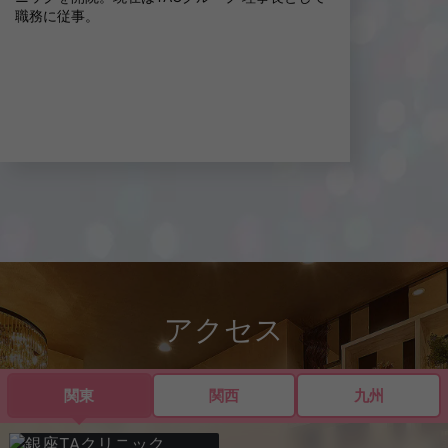
職務に従事。
アクセス
関東
関西
九州