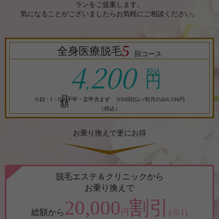
ランをご提案します。
気になることがございましたらお気軽にご相談ください。
5
全身医療脱毛
回コース
4
200
税込
,
円
月額
※顔・I・O・手甲・足甲含まず ※84回払い/初月のみ8,196円
（税込）
お乗り換えで更にお得
脱毛エステ＆クリニックから
お乗り換えで
20,000
割引
総額から
円
(※1)