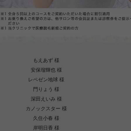
もえあず 様
安保瑠輝也 様
レペゼン地球 様
門りょう 様
深田えいみ 様
カノックスター 様
久住小春 様
岸明日香 様