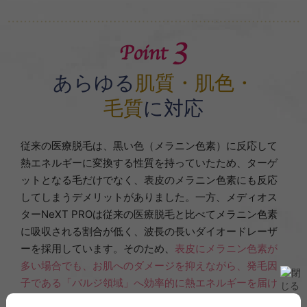
あらゆる
肌質・肌色・
毛質
に対応
従来の医療脱毛は、黒い色（メラニン色素）に反応して
熱エネルギーに変換する性質を持っていたため、ターゲ
ットとなる毛だけでなく、表皮のメラニン色素にも反応
してしまうデメリットがありました。一方、メディオス
ターNeXT PROは従来の医療脱毛と比べてメラニン色素
に吸収される割合が低く、波長の長いダイオードレーザ
ーを採用しています。そのため、
表皮にメラニン色素が
多い場合でも、お肌へのダメージを抑えながら、発毛因
子である「バルジ領域」へ効率的に熱エネルギーを届け
て、脱毛を行う
ことができるのです。